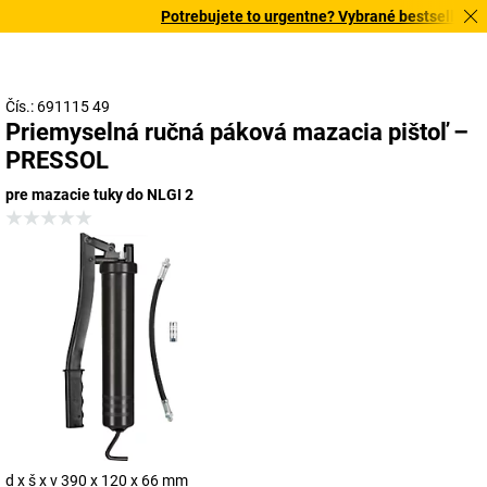
Potrebujete to urgentne? Vybrané bestsellery do
Čís.: 691115 49
Priemyselná ručná páková mazacia pištoľ –
PRESSOL
pre mazacie tuky do NLGI 2
d x š x v 390 x 120 x 66 mm