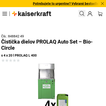
Potrebujete to urgentne? Vybrané bestsellery dor
Čís.: 848842 49
Čistička dielov PROLAQ Auto Set – Bio-
Circle
s 4 x 20 l PROLAQ L 400