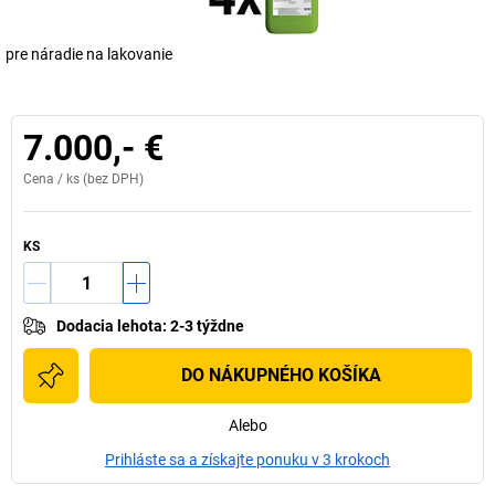
pre náradie na lakovanie
7.000,- €
Cena /
ks
(bez DPH)
KS
Dodacia lehota
:
2-3 týždne
DO NÁKUPNÉHO KOŠÍKA
Alebo
Prihláste sa a získajte ponuku v 3 krokoch