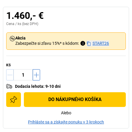
1.460,- €
Cena /
ks
(bez DPH)
Akcia
Zabezpečte si zľavu 15%* s kódom:
i
START26
KS
Dodacia lehota
:
9-10 dni
DO NÁKUPNÉHO KOŠÍKA
Alebo
Prihláste sa a získajte ponuku v 3 krokoch