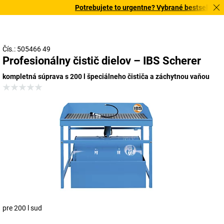
Potrebujete to urgentne? Vybrané bestsellery do
Čís.: 505466 49
Profesionálny čistič dielov – IBS Scherer
kompletná súprava s 200 l špeciálneho čističa a záchytnou vaňou
pre 200 l sud