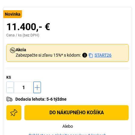
Novinka
11.400,- €
Cena /
ks
(bez DPH)
Akcia
Zabezpečte si zľavu 15%* s kódom:
i
START26
KS
Dodacia lehota
:
5-6 týždne
DO NÁKUPNÉHO KOŠÍKA
Alebo