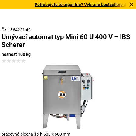
Potrebujete to urgentne? Vybrané bestsellery doručím
Čís.: 864221 49
Umývací automat typ Mini 60 U 400 V – IBS
Scherer
nosnosť 100 kg
pracovná plocha š x h 600 x 600 mm