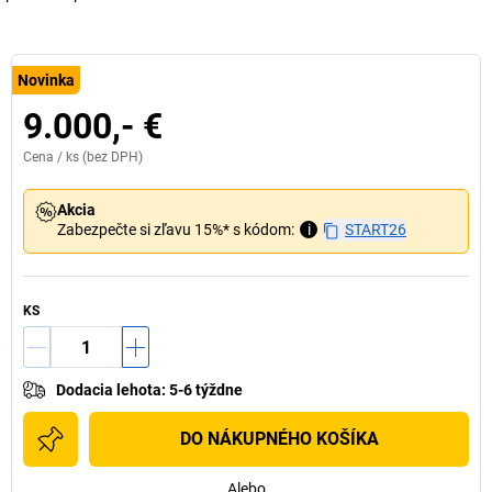
Novinka
9.000,- €
Cena /
ks
(bez DPH)
Akcia
Zabezpečte si zľavu 15%* s kódom:
i
START26
KS
Dodacia lehota
:
5-6 týždne
DO NÁKUPNÉHO KOŠÍKA
Alebo