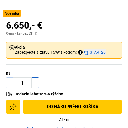
Novinka
6.650,- €
Cena /
ks
(bez DPH)
Akcia
Zabezpečte si zľavu 15%* s kódom:
i
START26
KS
Dodacia lehota
:
5-6 týždne
DO NÁKUPNÉHO KOŠÍKA
Alebo