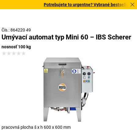
Potrebujete to urgentne? Vybrané bestsellery dor
Čís.: 864220 49
Umývací automat typ Mini 60 – IBS Scherer
nosnosť 100 kg
pracovná plocha š x h 600 x 600 mm