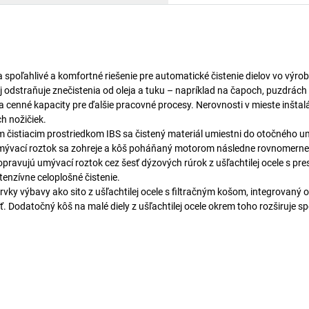
spoľahlivé a komfortné riešenie pre automatické čistenie dielov vo výrob
 odstraňuje znečistenia od oleja a tuku – napríklad na čapoch, puzdrách
 cenné kapacity pre ďalšie pracovné procesy. Nerovnosti v mieste inštalá
h nožičiek.
čistiacim prostriedkom IBS sa čistený materiál umiestni do otočného 
 Umývací roztok sa zohreje a kôš poháňaný motorom následne rovnomerne
opravujú umývací roztok cez šesť dýzových rúrok z ušľachtilej ocele s pre
enzívne celoplošné čistenie.
y výbavy ako sito z ušľachtilej ocele s filtračným košom, integrovaný 
. Dodatočný kôš na malé diely z ušľachtilej ocele okrem toho rozširuje s