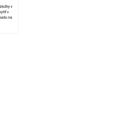
zložky v
ytiť v
dpadu na