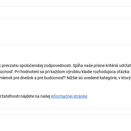
k prevzatiu spoločenskej zodpovednosti. Spĺňa naše prísne kritériá udržat
úcnosť. Pri hodnotení sa pri každom výrobku kladie rozhodujúca otázka:
mienok pre dnešok a pre budúcnosť? Nižšie sú uvedené kategórie, v ktorý
držateľnosti nájdete na našej
informačnej stránke
.