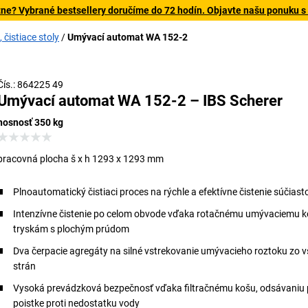
tne? Vybrané bestsellery doručíme do 72 hodín. Objavte našu ponuku s
čistiace stoly
Umývací automat WA 152-2
Čís.: 864225 49
Umývací automat WA 152-2 – IBS Scherer
nosnosť 350 kg
pracovná plocha š x h 1293 x 1293 mm
Plnoautomatický čistiaci proces na rýchle a efektívne čistenie súčiast
Intenzívne čistenie po celom obvode vďaka rotačnému umývaciemu k
tryskám s plochým prúdom
Dva čerpacie agregáty na silné vstrekovanie umývacieho roztoku zo 
strán
Vysoká prevádzková bezpečnosť vďaka filtračnému košu, odsávaniu 
poistke proti nedostatku vody