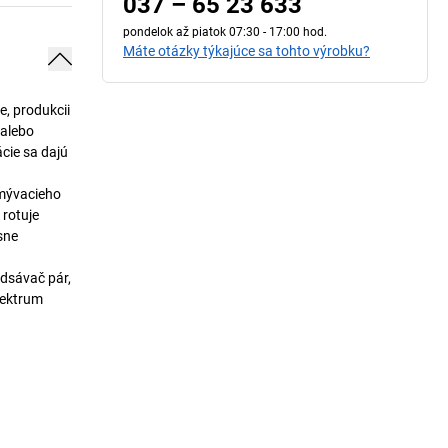
037 – 65 23 633
pondelok až piatok 07:30 - 17:00 hod.
Máte otázky týkajúce sa tohto výrobku?
e, produkcii
 alebo
cie sa dajú
umývacieho
 rotuje
sne
odsávač pár,
pektrum