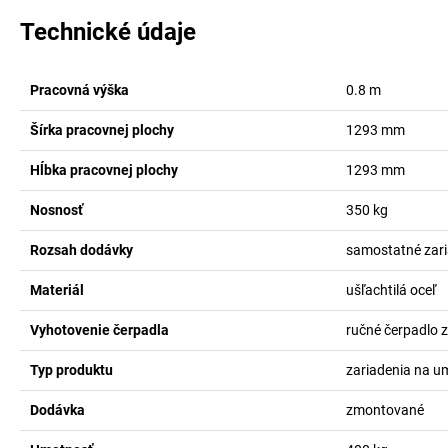
Technické údaje
Pracovná výška
0.8
m
Šírka pracovnej plochy
1293
mm
Hĺbka pracovnej plochy
1293
mm
Nosnosť
350
kg
Rozsah dodávky
samostatné zari
Materiál
ušľachtilá oceľ
Vyhotovenie čerpadla
ručné čerpadlo z 
Typ produktu
zariadenia na u
Dodávka
zmontované