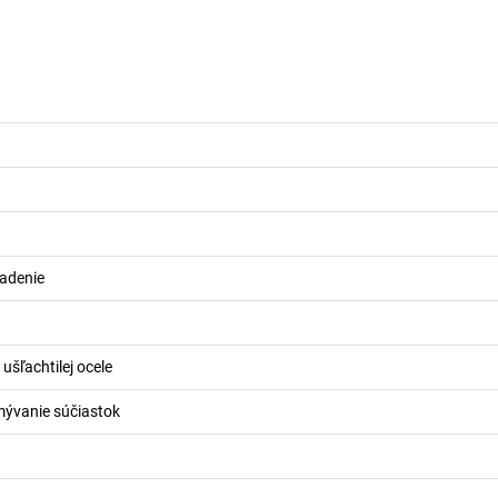
adenie
ušľachtilej ocele
mývanie súčiastok