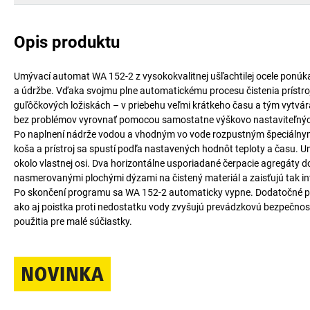
Opis produktu
Umývací automat WA 152-2 z vysokokvalitnej ušľachtilej ocele ponúka 
a údržbe. Vďaka svojmu plne automatickému procesu čistenia prístroj
guľôčkových ložiskách – v priebehu veľmi krátkeho času a tým vytvára
bez problémov vyrovnať pomocou samostatne výškovo nastaviteľnýc
Po naplnení nádrže vodou a vhodným vo vode rozpustným špeciálnym 
koša a prístroj sa spustí podľa nastavených hodnôt teploty a času.
okolo vlastnej osi. Dva horizontálne usporiadané čerpacie agregáty d
nasmerovanými plochými dýzami na čistený materiál a zaisťujú tak int
Po skončení programu sa WA 152-2 automaticky vypne. Dodatočné prvk
ako aj poistka proti nedostatku vody zvyšujú prevádzkovú bezpečnosť
použitia pre malé súčiastky.