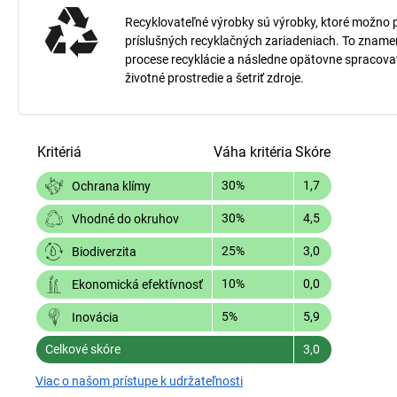
Recyklovateľné výrobky sú výrobky, ktoré možno po 
príslušných recyklačných zariadeniach. To znamená
procese recyklácie a následne opätovne spracov
životné prostredie a šetriť zdroje.
Kritériá
Váha kritéria
Skóre
30%
1,7
Ochrana klímy
30%
4,5
Vhodné do okruhov
25%
3,0
Biodiverzita
10%
0,0
Ekonomická efektívnosť
5%
5,9
Inovácia
Celkové skóre
3,0
Viac o našom prístupe k udržateľnosti