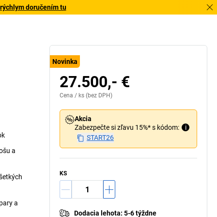
 rýchlym doručením tu
Novinka
27.500,- €
Cena /
ks
(bez DPH)
Akcia
Zabezpečte si zľavu 15%* s kódom:
i
ok
START26
ošu a
KS
všetkých
pary a
Dodacia lehota
:
5-6 týždne