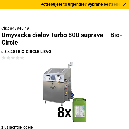
Potrebujete to urgentne? Vybrané bestsellery dor
Čís.: 848846 49
Umývačka dielov Turbo 800 súprava – Bio-
Circle
s 8 x 20 l BIO-CIRCLE L EVO
z ušľachtilej ocele