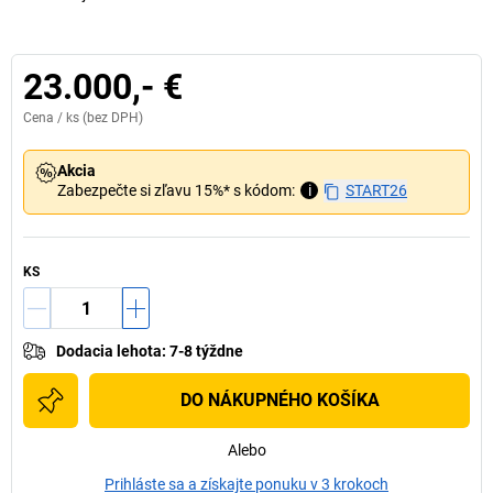
23.000,- €
Cena /
ks
(bez DPH)
Akcia
Zabezpečte si zľavu 15%* s kódom:
i
START26
KS
Dodacia lehota
:
7-8 týždne
DO NÁKUPNÉHO KOŠÍKA
Alebo
Prihláste sa a získajte ponuku v 3 krokoch