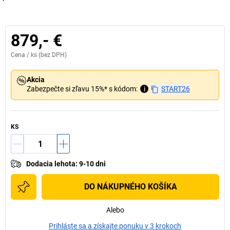
879,- €
Cena /
ks
(bez DPH)
Akcia
Zabezpečte si zľavu 15%* s kódom:
i
START26
KS
Dodacia lehota
:
9-10 dni
DO NÁKUPNÉHO KOŠÍKA
Alebo
Prihláste sa a získajte ponuku v 3 krokoch