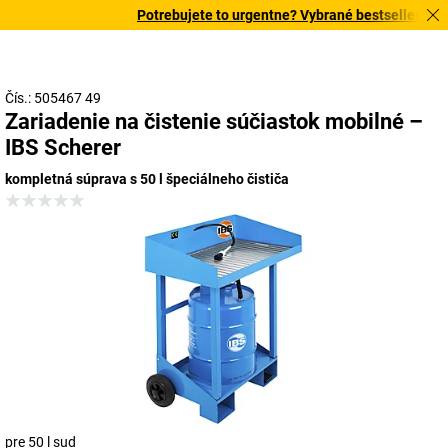
Potrebujete to urgentne? Vybrané bestsellery doru
Čís.: 505467 49
Zariadenie na čistenie súčiastok mobilné –
IBS Scherer
kompletná súprava s 50 l špeciálneho čističa
pre 50 l sud