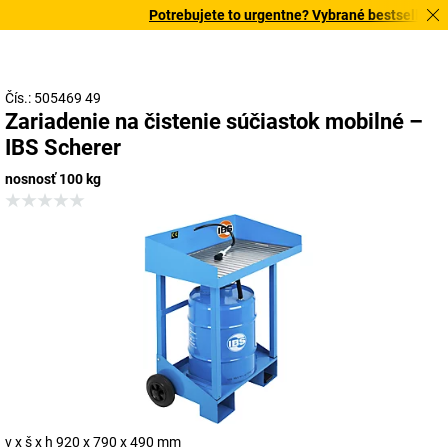
Potrebujete to urgentne? Vybrané bestsellery do
Čís.: 505469 49
Zariadenie na čistenie súčiastok mobilné –
IBS Scherer
nosnosť 100 kg
v x š x h 920 x 790 x 490 mm