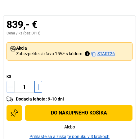
839,- €
Cena /
ks
(bez DPH)
Akcia
Zabezpečte si zľavu 15%* s kódom:
i
START26
KS
Dodacia lehota
:
9-10 dni
DO NÁKUPNÉHO KOŠÍKA
Alebo
Prihláste sa a získajte ponuku v 3 krokoch