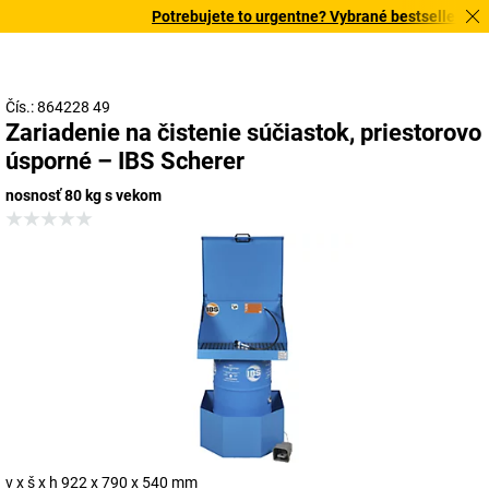
Potrebujete to urgentne? Vybrané bestsellery dor
Čís.: 864228 49
Zariadenie na čistenie súčiastok, priestorovo
úsporné – IBS Scherer
nosnosť 80 kg s vekom
v x š x h 922 x 790 x 540 mm