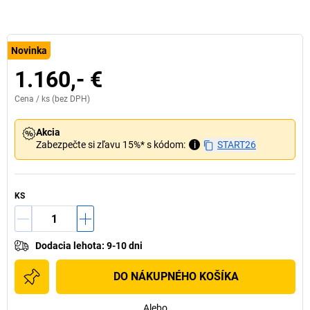
Novinka
1.160,- €
Cena /
ks
(bez DPH)
Akcia
Zabezpečte si zľavu 15%* s kódom:
i
START26
KS
Dodacia lehota
:
9-10 dni
DO NÁKUPNÉHO KOŠÍKA
Alebo