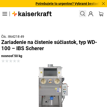
Potrebujete to urgentne? Vybrané bestsellery do
Čís.: 864218 49
Zariadenie na čistenie súčiastok, typ WD-
100 – IBS Scherer
nosnosť 50 kg