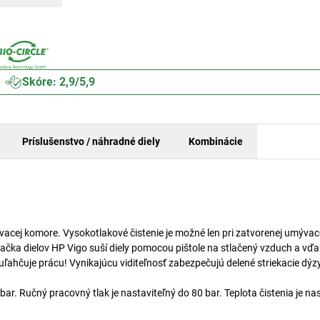
Skóre: 2,9/5,9
Príslušenstvo / náhradné diely
Kombinácie
ývacej komore. Vysokotlakové čistenie je možné len pri zatvorenej umývac
čka dielov HP Vigo suší diely pomocou pištole na stlačený vzduch a vď
uľahčuje prácu! Vynikajúcu viditeľnosť zabezpečujú delené striekacie dýzy
ar. Ručný pracovný tlak je nastaviteľný do 80 bar. Teplota čistenia je na