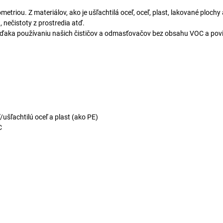
etriou. Z materiálov, ako je ušľachtilá oceľ, oceľ, plast, lakované ploch
a, nečistoty z prostredia atď.
vďaka používaniu našich čističov a odmasťovačov bez obsahu VOC a pov
/ušľachtilú oceľ a plast (ako PE)
C