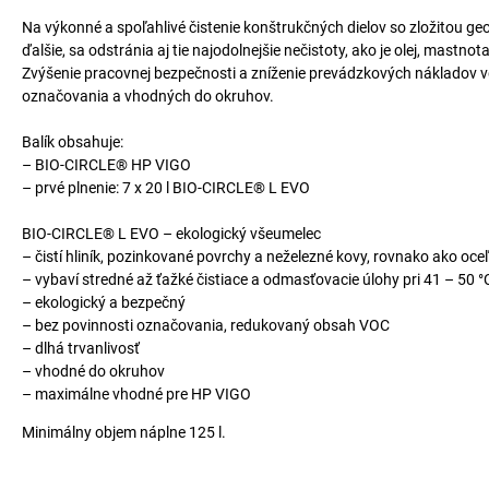
Na výkonné a spoľahlivé čistenie konštrukčných dielov so zložitou geom
ďalšie, sa odstránia aj tie najodolnejšie nečistoty, ako je olej, mastnot
Zvýšenie pracovnej bezpečnosti a zníženie prevádzkových nákladov 
označovania a vhodných do okruhov.
Balík obsahuje:
– BIO-CIRCLE® HP VIGO
– prvé plnenie: 7 x 20 l BIO-CIRCLE® L EVO
BIO-CIRCLE® L EVO – ekologický všeumelec
– čistí hliník, pozinkované povrchy a neželezné kovy, rovnako ako oceľ
– vybaví stredné až ťažké čistiace a odmasťovacie úlohy pri 41 – 50 °
– ekologický a bezpečný
– bez povinnosti označovania, redukovaný obsah VOC
– dlhá trvanlivosť
– vhodné do okruhov
– maximálne vhodné pre HP VIGO
Minimálny objem náplne 125 l.