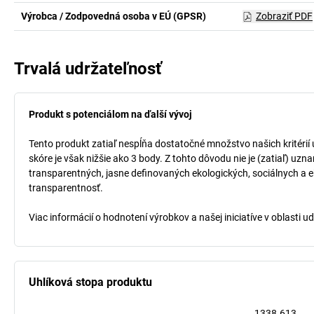
Výrobca / Zodpovedná osoba v EÚ (GPSR)
Zobraziť PDF
Trvalá udržateľnosť
Produkt s potenciálom na ďalší vývoj
Tento produkt zatiaľ nespĺňa dostatočné množstvo našich kritérií
skóre je však nižšie ako 3 body. Z tohto dôvodu nie je (zatiaľ) uz
transparentných, jasne definovaných ekologických, sociálnych a ek
transparentnosť.
Viac informácií o hodnotení výrobkov a našej iniciatíve v oblasti u
Uhlíková stopa produktu
1338.613