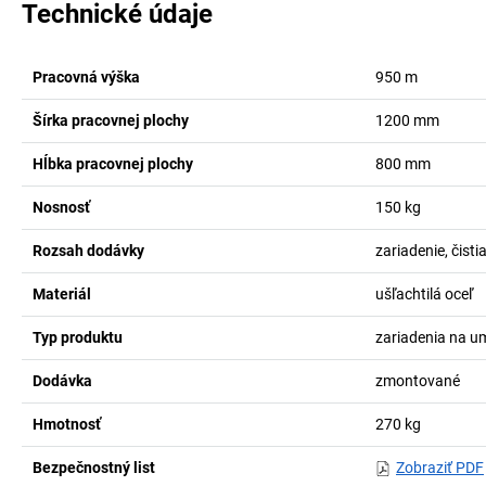
Technické údaje
Pracovná výška
950
m
Šírka pracovnej plochy
1200
mm
Hĺbka pracovnej plochy
800
mm
Nosnosť
150
kg
Rozsah dodávky
zariadenie, čisti
Materiál
ušľachtilá oceľ
Typ produktu
zariadenia na u
Dodávka
zmontované
Hmotnosť
270
kg
Bezpečnostný list
Zobraziť PDF