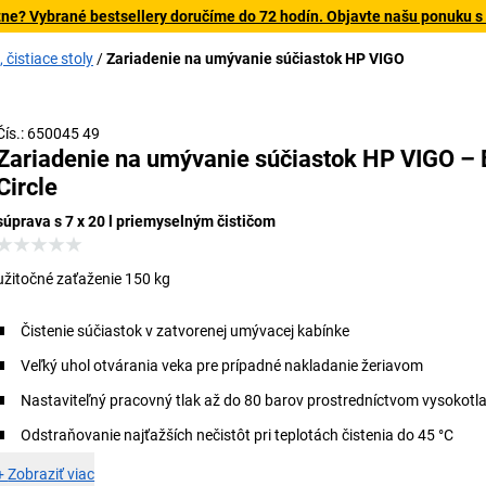
tne? Vybrané bestsellery doručíme do 72 hodín. Objavte našu ponuku s
čistiace stoly
Zariadenie na umývanie súčiastok HP VIGO
Čís.: 650045 49
Zariadenie na umývanie súčiastok HP VIGO – 
Circle
súprava s 7 x 20 l priemyselným čističom
užitočné zaťaženie 150 kg
Čistenie súčiastok v zatvorenej umývacej kabínke
Veľký uhol otvárania veka pre prípadné nakladanie žeriavom
Nastaviteľný pracovný tlak až do 80 barov prostredníctvom vysokotl
Odstraňovanie najťažších nečistôt pri teplotách čistenia do 45 °C
+
Zobraziť viac