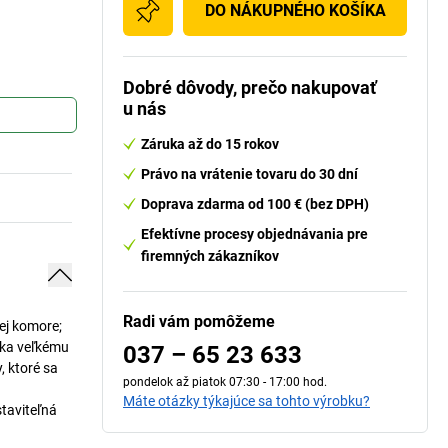
DO NÁKUPNÉHO KOŠÍKA
Dobré dôvody, prečo nakupovať
u nás
Záruka až do 15 rokov
Právo na vrátenie tovaru do 30 dní
Doprava zdarma od 100 € (bez DPH)
Efektívne procesy objednávania pre
firemných zákazníkov
Radi vám pomôžeme
ej komore;
aka veľkému
037 – 65 23 633
, ktoré sa
pondelok až piatok 07:30 - 17:00 hod.
Máte otázky týkajúce sa tohto výrobku?
staviteľná