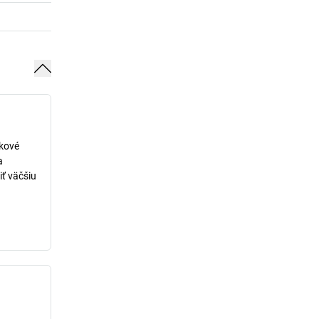
lkové
a
iť väčšiu