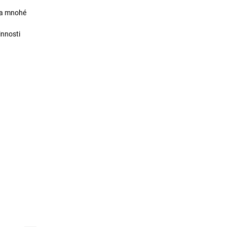
y a mnohé
innosti