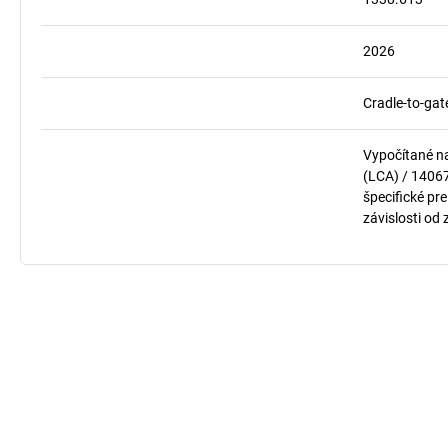
2026
Cradle-to-gat
Vypočítané n
(LCA) / 1406
špecifické pre
závislosti od