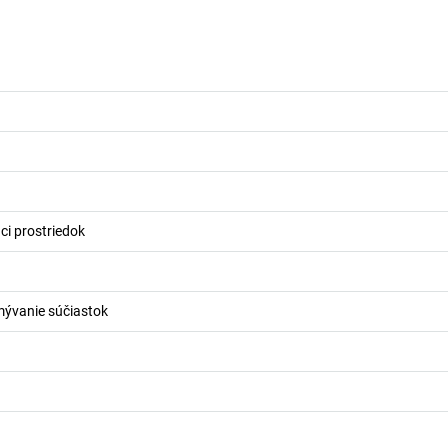
aci prostriedok
mývanie súčiastok