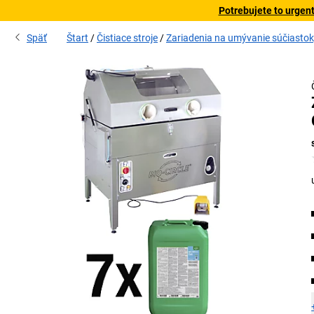
Potrebujete to urgen
Späť
Štart
Čistiace stroje
Zariadenia na umývanie súčiastok, 