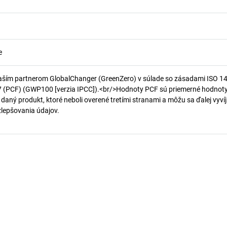
e
aším partnerom GlobalChanger (GreenZero) v súlade so zásadami ISO 1
7 (PCF) (GWP100 [verzia IPCC]).<br/>Hodnoty PCF sú priemerné hodnot
 daný produkt, ktoré neboli overené tretími stranami a môžu sa ďalej vyvíj
 zlepšovania údajov.