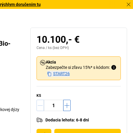
 rýchlym doručením tu
10.100,- €
Bio-
Cena /
ks
(bez DPH)
Akcia
Zabezpečte si zľavu 15%* s kódom:
i
START26
KS
akovej dýzy
Dodacia lehota
:
6-8 dni