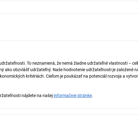
 udržateľnosti. To neznamená, že nemá žiadne udržateľné vlastnosti – ce
naný ako obzvlášť udržateľný. Naše hodnotenie udržateľnosti je založené n
onomických kritériách. Cieľom je poukázať na potenciál rozvoja a vytvor
držateľnosti nájdete na našej
informačnej stránke
.