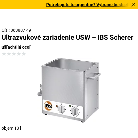
Potrebujete to urgentne? Vybrané bestsellery do
Čís.: 863887 49
Ultrazvukové zariadenie USW – IBS Scherer
ušľachtilá oceľ
objem 13 l