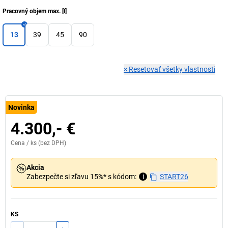
Pracovný objem max.
[
l
]
13
39
45
90
×
Resetovať všetky vlastnosti
Novinka
4.300,- €
Cena /
ks
(bez DPH)
Akcia
Zabezpečte si zľavu 15%* s kódom:
i
START26
KS