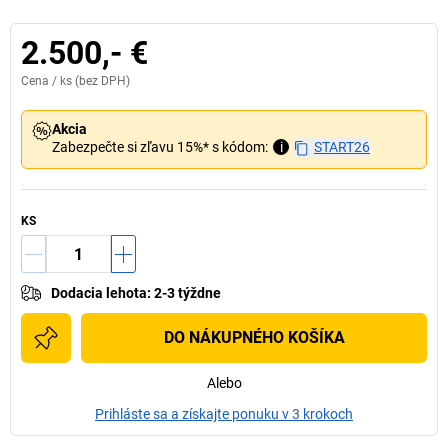
2.500,- €
Cena /
ks
(bez DPH)
Akcia
Zabezpečte si zľavu 15%* s kódom:
i
START26
KS
Dodacia lehota
:
2-3 týždne
DO NÁKUPNÉHO KOŠÍKA
Alebo
Prihláste sa a získajte ponuku v 3 krokoch