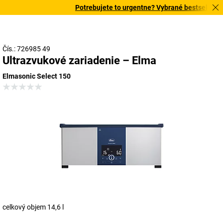
Potrebujete to urgentne? Vybrané bestsellery do
Čís.: 726985 49
Ultrazvukové zariadenie – Elma
Elmasonic Select 150
celkový objem 14,6 l