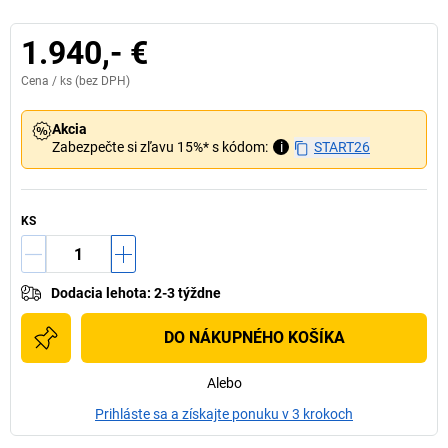
1.940,- €
Cena /
ks
(bez DPH)
Akcia
Zabezpečte si zľavu 15%* s kódom:
i
START26
KS
Dodacia lehota
:
2-3 týždne
DO NÁKUPNÉHO KOŠÍKA
Alebo
Prihláste sa a získajte ponuku v 3 krokoch