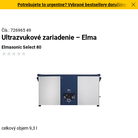
Potrebujete to urgentne? Vybrané bestsellery doručíme do 72 h
Čís.: 726965 49
Ultrazvukové zariadenie – Elma
Elmasonic Select 80
celkový objem 9,3 l