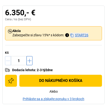
6.350,- €
Cena /
ks
(bez DPH)
Akcia
Zabezpečte si zľavu 15%* s kódom:
i
START26
KS
Dodacia lehota
:
2-3 týždne
DO NÁKUPNÉHO KOŠÍKA
Alebo
Prihláste sa a získajte ponuku v 3 krokoch