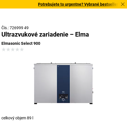
Potrebujete to urgentne? Vybrané bestsellery dor
Čís.: 726999 49
Ultrazvukové zariadenie – Elma
Elmasonic Select 900
celkový objem 89 l