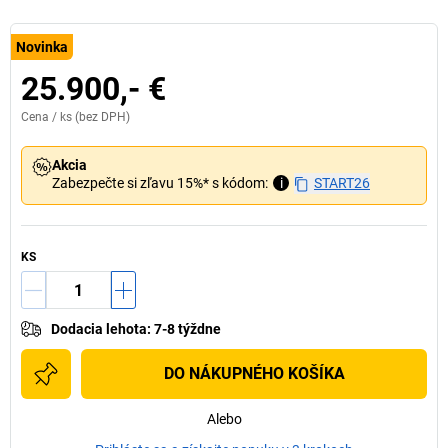
Novinka
25.900,- €
Cena /
ks
(bez DPH)
Akcia
Zabezpečte si zľavu 15%* s kódom:
i
START26
KS
Dodacia lehota
:
7-8 týždne
DO NÁKUPNÉHO KOŠÍKA
Alebo