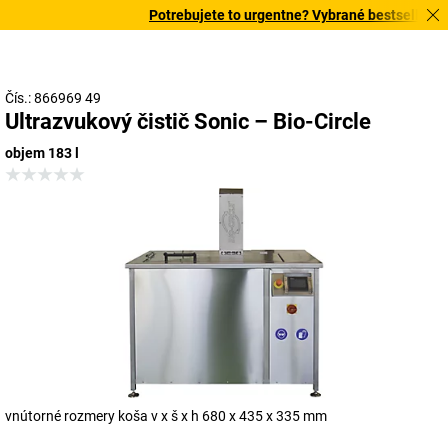
Potrebujete to urgentne? Vybrané bestsellery do
Čís.: 866969 49
Ultrazvukový čistič Sonic – Bio-Circle
objem 183 l
vnútorné rozmery koša v x š x h 680 x 435 x 335 mm