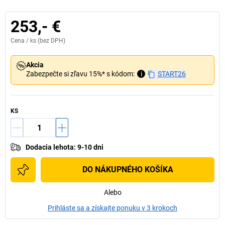
253,- €
Cena /
ks
(bez DPH)
Akcia
Zabezpečte si zľavu 15%* s kódom:
i
START26
KS
Dodacia lehota
:
9-10 dni
DO NÁKUPNÉHO KOŠÍKA
Alebo
Prihláste sa a získajte ponuku v 3 krokoch