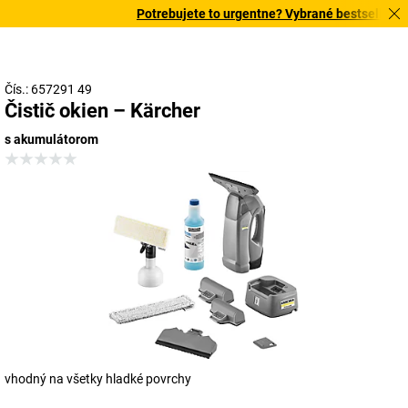
Potrebujete to urgentne? Vybrané bestsellery do
Čís.: 657291 49
Čistič okien – Kärcher
s akumulátorom
vhodný na všetky hladké povrchy