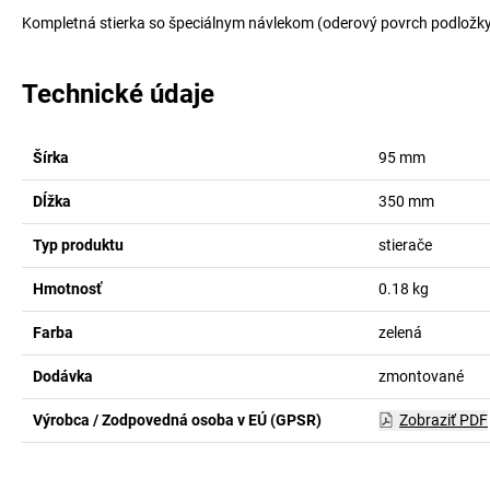
Kompletná stierka so špeciálnym návlekom (oderový povrch podložky
Technické údaje
Šírka
95
mm
Dĺžka
350
mm
Typ produktu
stierače
Hmotnosť
0.18
kg
Farba
zelená
Dodávka
zmontované
Výrobca / Zodpovedná osoba v EÚ (GPSR)
Zobraziť PDF