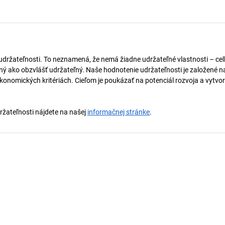
 udržateľnosti. To neznamená, že nemá žiadne udržateľné vlastnosti – ce
naný ako obzvlášť udržateľný. Naše hodnotenie udržateľnosti je založené n
onomických kritériách. Cieľom je poukázať na potenciál rozvoja a vytvor
držateľnosti nájdete na našej
informačnej stránke
.