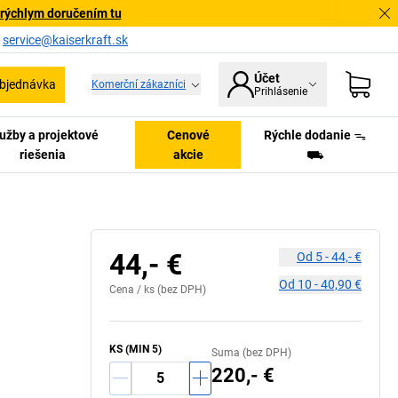
 rýchlym doručením tu
a
service@kaiserkraft.sk
Účet
bjednávka
Komerční zákazníci
Prihlásenie
užby a projektové
Cenové
Rýchle dodanie ᯓ
riešenia
akcie
⛟
44,- €
Od
5
-
44,- €
Od
10
-
40,90 €
Cena /
ks
(bez DPH)
KS
(MIN
5
)
Suma (bez DPH)
220,- €