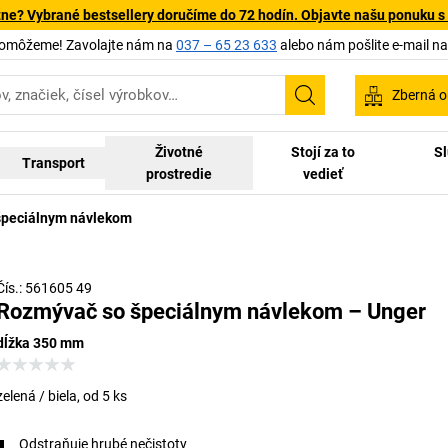
tne? Vybrané bestsellery doručíme do 72 hodín. Objavte našu ponuku s
pomôžeme! Zavolajte nám na
037 – 65 23 633
alebo nám pošlite e-mail n
Zberná o
Vyhľadávanie
Životné
Stojí za to
Sl
Transport
prostredie
vedieť
špeciálnym návlekom
Čís.: 561605 49
Rozmývač so špeciálnym návlekom – Unger
dĺžka 350 mm
zelená / biela, od 5 ks
Odstraňuje hrubé nečistoty