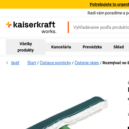
Potrebujete to urgen
Radi vám poradíme a 
Všetky
Kancelária
Prevádzka
Sklad
produkty
Späť
Štart
Čistiace pomôcky
Čistenie okien
Rozmývač so 