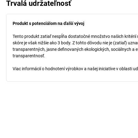
Trvalá udržateľnosť
Produkt s potenciálom na ďalší vývoj
Tento produkt zatiaľ nespĺňa dostatočné množstvo našich kritérií
skóre je však nižšie ako 3 body. Z tohto dôvodu nie je (zatiaľ) uz
transparentných, jasne definovaných ekologických, sociálnych a ek
transparentnosť.
Viac informácií o hodnotení výrobkov a našej iniciatíve v oblasti u