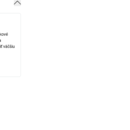
lkové
a
iť väčšiu