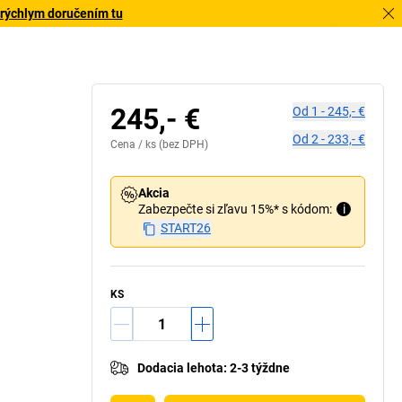
 rýchlym doručením tu
245,- €
Od
1
-
245,- €
Od
2
-
233,- €
Cena /
ks
(bez DPH)
Akcia
Zabezpečte si zľavu 15%* s kódom:
i
START26
KS
Dodacia lehota
:
2-3 týždne