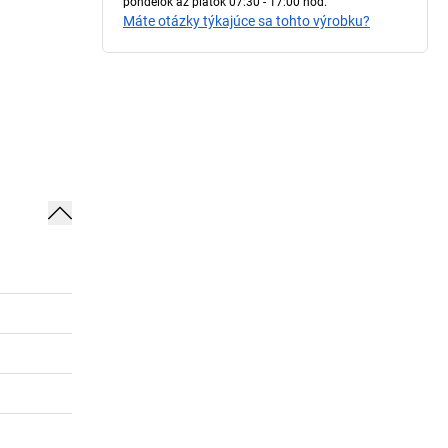
pondelok až piatok 07:30 - 17:00 hod.
Máte otázky týkajúce sa tohto výrobku?