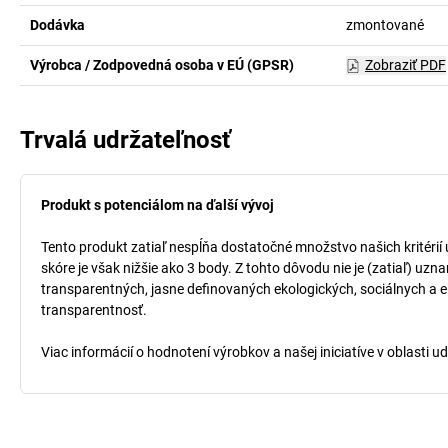
Dodávka
zmontované
Výrobca / Zodpovedná osoba v EÚ (GPSR)
Zobraziť PDF
Trvalá udržateľnosť
Produkt s potenciálom na ďalší vývoj
Tento produkt zatiaľ nespĺňa dostatočné množstvo našich kritérií
skóre je však nižšie ako 3 body. Z tohto dôvodu nie je (zatiaľ) uz
transparentných, jasne definovaných ekologických, sociálnych a ek
transparentnosť.
Viac informácií o hodnotení výrobkov a našej iniciatíve v oblasti u