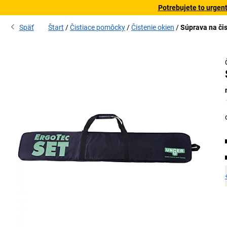
Potrebujete to urgen
Späť
Štart
Čistiace pomôcky
Čistenie okien
Súprava na či