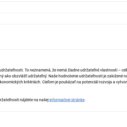
 udržateľnosti. To neznamená, že nemá žiadne udržateľné vlastnosti – ce
naný ako obzvlášť udržateľný. Naše hodnotenie udržateľnosti je založené n
onomických kritériách. Cieľom je poukázať na potenciál rozvoja a vytvor
držateľnosti nájdete na našej
informačnej stránke
.