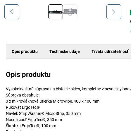
Opis produktu
Technické údaje
Trvalá udržateľnosť
Opis produktu
Vysokokvalitná súprava na čistenie okien, kompletne v pevnej nylono
Súprava obsahuje:
3 x mikrovláknová utierka MicroWipe, 400 x 400 mm
Rukoväť ErgoTec®
Návlek StripWasher® MicroStrip, 350 mm
Nosná časť ErgoTec®, 350 mm
Škrabka ErgoTec®, 100 mm