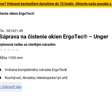
tne? Vybrané bestsellery doručíme do 72 hodín. Objavte našu ponuku s
stenie okien ErgoTec®
Čís.: 561621 49
Súprava na čistenie okien ErgoTec® – Unger
nylonová taška so všetkým náradím
dĺžka 1350 mm
Vrátane kompletného náradia ErgoTec®
Rozmývač, škrabka, teleskopická tyč atď.
+
Zobraziť viac