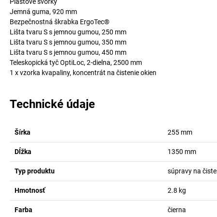
Plastové svorky
Jemná guma, 920 mm
Bezpečnostná škrabka ErgoTec®
Lišta tvaru S s jemnou gumou, 250 mm
Lišta tvaru S s jemnou gumou, 350 mm
Lišta tvaru S s jemnou gumou, 450 mm
Teleskopická tyč OptiLoc, 2-dielna, 2500 mm
1 x vzorka kvapaliny, koncentrát na čistenie okien
Technické údaje
Šírka
255
mm
Dĺžka
1350
mm
Typ produktu
súpravy na čiste
Hmotnosť
2.8
kg
Farba
čierna