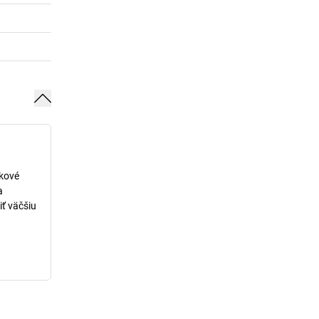
lkové
a
iť väčšiu