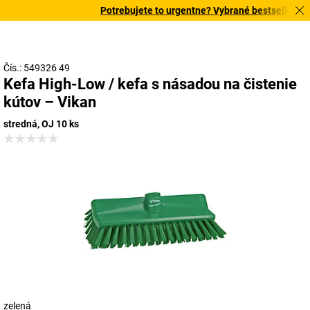
Potrebujete to urgentne? Vybrané bestsellery dor
Čís.: 549326 49
Kefa High-Low / kefa s násadou na čistenie
kútov – Vikan
stredná, OJ 10 ks
zelená