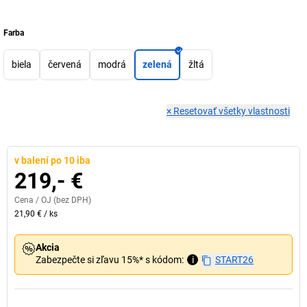
Farba
biela
červená
modrá
zelená
žltá
×
Resetovať všetky vlastnosti
v balení po 10 iba
219,- €
Cena /
OJ
(bez DPH)
21,90 €
/
ks
Akcia
Zabezpečte si zľavu 15%* s kódom:
i
START26