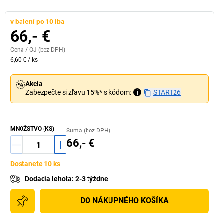
v balení po 10 iba
66,- €
Cena /
OJ
(bez DPH)
6,60 €
/
ks
Akcia
Zabezpečte si zľavu 15%* s kódom:
i
START26
MNOŽSTVO (KS)
Suma (bez DPH)
66,- €
Dostanete 10 ks
Dodacia lehota
:
2-3 týždne
DO NÁKUPNÉHO KOŠÍKA