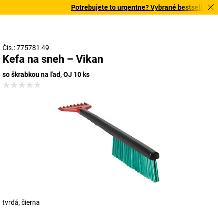
Potrebujete to urgentne? Vybrané bestsellery do
Čís.: 775781 49
Kefa na sneh – Vikan
so škrabkou na ľad, OJ 10 ks
tvrdá, čierna