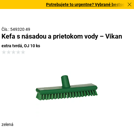
Potrebujete to urgentne? Vybrané bestsellery d
Čís.: 549320 49
Kefa s násadou a prietokom vody – Vikan
extra tvrdá, OJ 10 ks
zelená