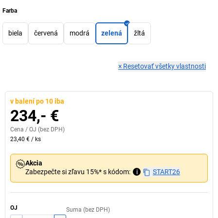
Farba
biela
červená
modrá
zelená
žltá
×
Resetovať všetky vlastnosti
v balení po 10 iba
234,- €
Cena /
OJ
(bez DPH)
23,40 €
/
ks
Akcia
Zabezpečte si zľavu 15%* s kódom:
i
START26
OJ
Suma (bez DPH)