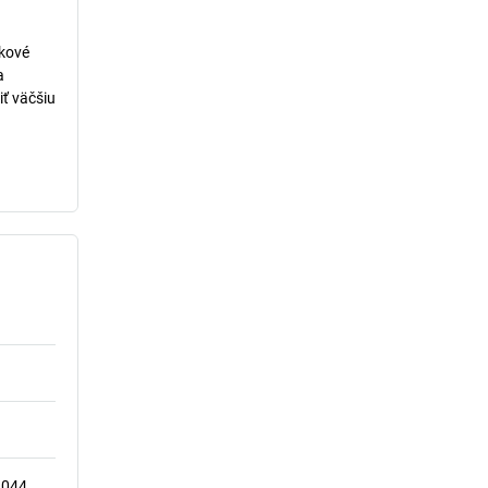
lkové
a
iť väčšiu
4044