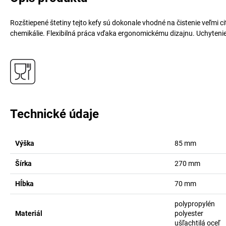
Rozštiepené štetiny tejto kefy sú dokonale vhodné na čistenie veľmi c
chemikálie. Flexibilná práca vďaka ergonomickému dizajnu. Uchytenie
Technické údaje
Výška
85
mm
Šírka
270
mm
Hĺbka
70
mm
polypropylén
Materiál
polyester
ušľachtilá oceľ