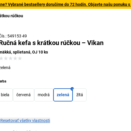
tne? Vybrané bestsellery doručíme do 72 hodín. Objavte našu ponuku s
átkou rúčkou
Čís.: 549153 49
Ručná kefa s krátkou rúčkou – Vikan
mäkká, splietaná, OJ 10 ks
zelená
arba
biela
červená
modrá
zelená
žltá
×
Resetovať všetky vlastnosti