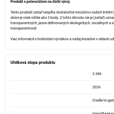
Produkt s potenciálom na ďalší vývoj
Tento produkt zatiaľ nespĺňa dostatočné množstvo našich kritérií
skóre je však nižšie ako 3 body. Z tohto dôvodu nie je (zatiaľ) uz
transparentných, jasne definovaných ekologických, sociálnych a ek
transparentnosť.
Viac informácií o hodnotení výrobkov a našej iniciatíve v oblasti u
Uhlíková stopa produktu
3.389
2026
Cradle-to-gat
Vypočítané n