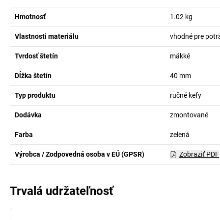
Hmotnosť
1.02
kg
Vlastnosti materiálu
vhodné pre potr
Tvrdosť štetín
mäkké
Dĺžka štetín
40
mm
Typ produktu
ručné kefy
Dodávka
zmontované
Farba
zelená
Výrobca / Zodpovedná osoba v EÚ (GPSR)
Zobraziť PDF
Trvalá udržateľnosť