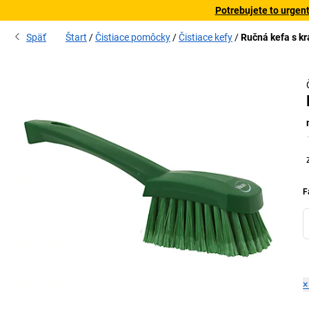
Potrebujete to urgen
Späť
Štart
Čistiace pomôcky
Čistiace kefy
Ručná kefa s kr
F