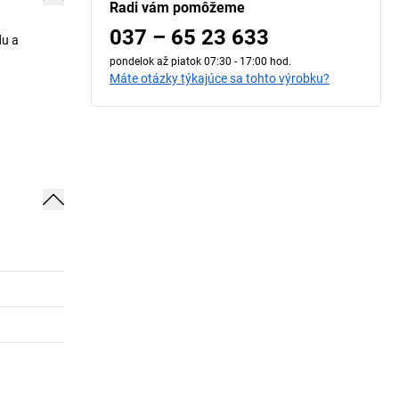
Radi vám pomôžeme
037 – 65 23 633
du a
pondelok až piatok 07:30 - 17:00 hod.
Máte otázky týkajúce sa tohto výrobku?