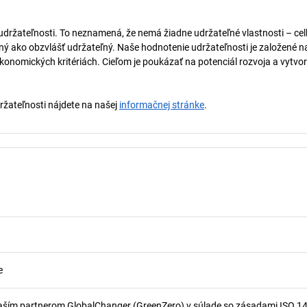
 udržateľnosti. To neznamená, že nemá žiadne udržateľné vlastnosti – ce
naný ako obzvlášť udržateľný. Naše hodnotenie udržateľnosti je založené n
onomických kritériách. Cieľom je poukázať na potenciál rozvoja a vytvor
držateľnosti nájdete na našej
informačnej stránke
.
e
aším partnerom GlobalChanger (GreenZero) v súlade so zásadami ISO 1