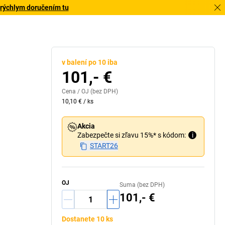
 rýchlym doručením tu
v balení po 10 iba
101,- €
Cena /
OJ
(bez DPH)
10,10 €
/
ks
Akcia
Zabezpečte si zľavu 15%* s kódom:
i
START26
OJ
Suma (bez DPH)
101,- €
Dostanete 10 ks