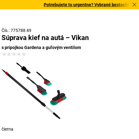
Potrebujete to urgentne? Vybrané bestsellery dor
Čís.: 775788 49
Súprava kief na autá – Vikan
s prípojkou Gardena a guľovým ventilom
čierna