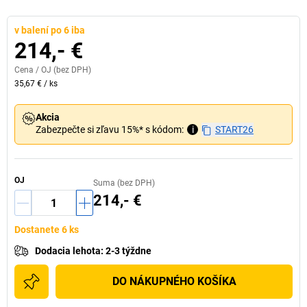
v balení po 6 iba
214,- €
Cena /
OJ
(bez DPH)
35,67 €
/
ks
Akcia
Zabezpečte si zľavu 15%* s kódom:
i
START26
OJ
Suma (bez DPH)
214,- €
Dostanete 6 ks
Dodacia lehota
:
2-3 týždne
DO NÁKUPNÉHO KOŠÍKA