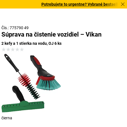
Potrebujete to urgentne? Vybrané bestsellery do
Čís.: 775790 49
Súprava na čistenie vozidiel – Vikan
2 kefy a 1 stierka na vodu, OJ 6 ks
čierna