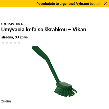
Potrebujete to urgentne? Vybrané bestsellery do
Čís.: 549165 49
Umývacia kefa so škrabkou – Vikan
stredná, OJ 20 ks
zelená