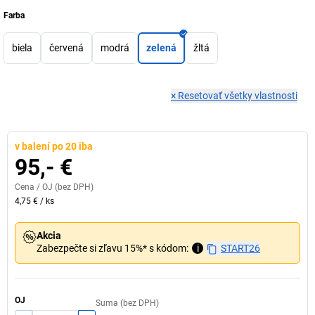
Farba
biela
červená
modrá
zelená
žltá
×
Resetovať všetky vlastnosti
v balení po 20 iba
95,- €
Cena /
OJ
(bez DPH)
4,75 €
/
ks
Akcia
Zabezpečte si zľavu 15%* s kódom:
i
START26
OJ
Suma (bez DPH)