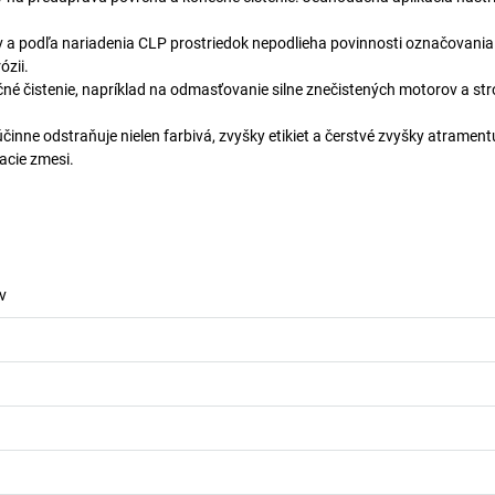
 a podľa nariadenia CLP prostriedok nepodlieha povinnosti označovania
ózii.
ručné čistenie, napríklad na odmasťovanie silne znečistených motorov a str
nne odstraňuje nielen farbivá, zvyšky etikiet a čerstvé zvyšky atramentu
acie zmesi.
v