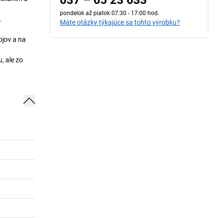
037 – 65 23 633
pondelok až piatok 07:30 - 17:00 hod.
.
Máte otázky týkajúce sa tohto výrobku?
ojov a na
, ale zo