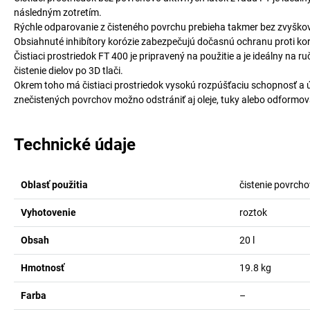
následným zotretím.
Rýchle odparovanie z čisteného povrchu prebieha takmer bez zvyškov
Obsiahnuté inhibítory korózie zabezpečujú dočasnú ochranu proti kor
Čistiaci prostriedok FT 400 je pripravený na použitie a je ideálny na 
čistenie dielov po 3D tlači.
Okrem toho má čistiaci prostriedok vysokú rozpúšťaciu schopnosť a úči
znečistených povrchov možno odstrániť aj oleje, tuky alebo odformov
Technické údaje
Oblasť použitia
čistenie povrcho
Vyhotovenie
roztok
Obsah
20
l
Hmotnosť
19.8
kg
Farba
–