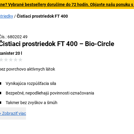
tne? Vybrané bestsellery doručíme do 72 hodín. Objavte našu ponuku s
striedky
Čistiaci prostriedok FT 400
Čís.: 680202 49
Čistiaci prostriedok FT 400 – Bio-Circle
kanister 20 l
bez povrchovo aktívnych látok
Vynikajúca rozpúšťacia sila
Bezpečné, nepodliehajú povinnosti označovania
Takmer bez zvyškov a šmúh
+
Zobraziť viac