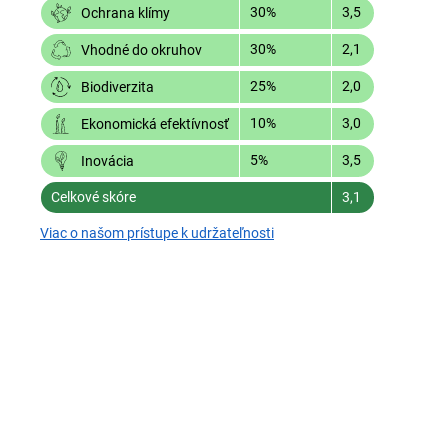
30%
3,5
Ochrana klímy
30%
2,1
Vhodné do okruhov
25%
2,0
Biodiverzita
10%
3,0
Ekonomická efektívnosť
5%
3,5
Inovácia
Celkové skóre
3,1
Viac o našom prístupe k udržateľnosti