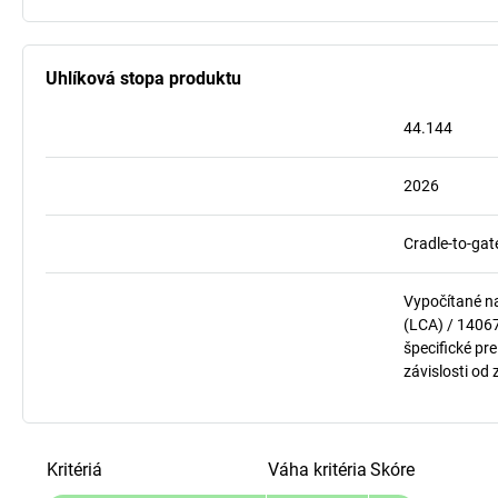
Uhlíková stopa produktu
44.144
2026
Cradle-to-gat
Vypočítané n
(LCA) / 1406
špecifické pre
závislosti od
Kritériá
Váha kritéria
Skóre