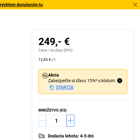
 rýchlym doručením tu
249,- €
Cena /
ks
(bez DPH)
12,45 €
/
l
Akcia
Zabezpečte si zľavu 15%* s kódom:
i
START26
MNOŽSTVO (KS)
Dodacia lehota
:
4-5 dni