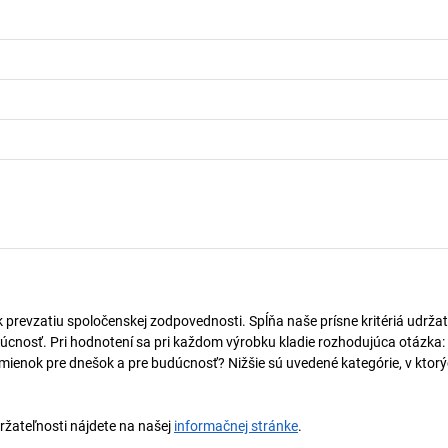
k prevzatiu spoločenskej zodpovednosti. Spĺňa naše prísne kritériá udržat
úcnosť. Pri hodnotení sa pri každom výrobku kladie rozhodujúca otázka:
mienok pre dnešok a pre budúcnosť? Nižšie sú uvedené kategórie, v ktorý
držateľnosti nájdete na našej
informačnej stránke
.