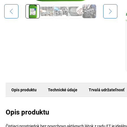
Opis produktu
Technické údaje
Trvalá udržateľnosť
Opis produktu
Čistiaci prostriedok bez povrchovo aktívnych látok z radu FT je ideá