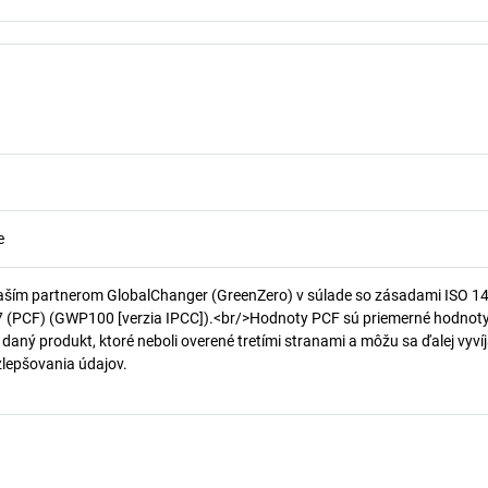
e
aším partnerom GlobalChanger (GreenZero) v súlade so zásadami ISO 1
7 (PCF) (GWP100 [verzia IPCC]).<br/>Hodnoty PCF sú priemerné hodnot
 daný produkt, ktoré neboli overené tretími stranami a môžu sa ďalej vyvíj
 zlepšovania údajov.