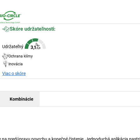
Skóre udržateľnosti:
Udržateľný
Ochrana klímy
Inovácia
Viac o skóre
Kombinácie
lny na predúpravu povrchu a konečné čistenie. Jednoduchá aplikácia nast