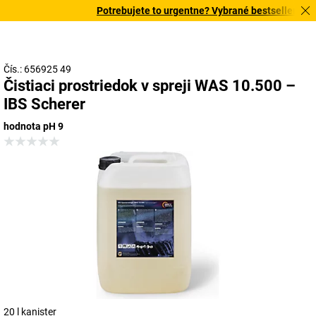
Potrebujete to urgentne? Vybrané bestsellery doru
Čís.: 656925 49
Čistiaci prostriedok v spreji WAS 10.500 –
IBS Scherer
hodnota pH 9
20 l kanister