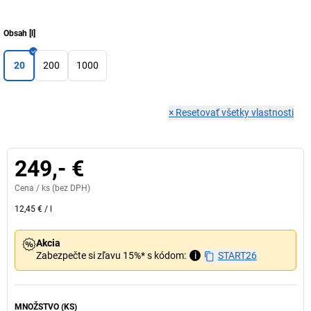
Obsah
[
l
]
20
200
1000
×
Resetovať všetky vlastnosti
249,- €
Cena /
ks
(bez DPH)
12,45 €
/
l
Akcia
Zabezpečte si zľavu 15%* s kódom:
i
START26
MNOŽSTVO (KS)