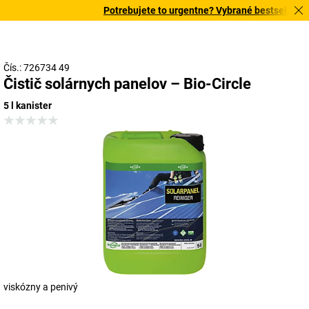
Potrebujete to urgentne? Vybrané bestsellery do
Čís.: 726734 49
Čistič solárnych panelov – Bio-Circle
5 l kanister
viskózny a penivý