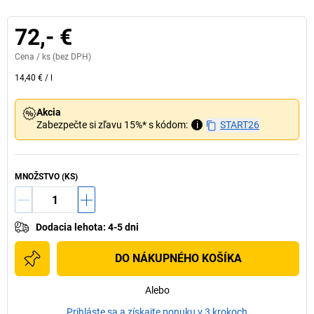
72,- €
Cena /
ks
(bez DPH)
14,40 €
/
l
Akcia
Zabezpečte si zľavu 15%* s kódom:
i
START26
MNOŽSTVO (KS)
Dodacia lehota
:
4-5 dni
DO NÁKUPNÉHO KOŠÍKA
Alebo
Prihláste sa a získajte ponuku v 3 krokoch