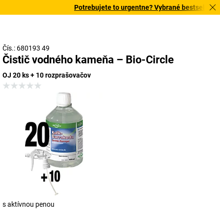
Potrebujete to urgentne? Vybrané bestsellery do
Čís.: 680193 49
Čistič vodného kameňa – Bio-Circle
OJ 20 ks + 10 rozprašovačov
s aktívnou penou