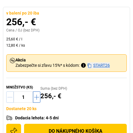
v balení po 20 iba
256,- €
Cena /
OJ
(bez DPH)
25,60 €
/
l
12,80 €
/
ks
Akcia
Zabezpečte si zľavu 15%* s kódom:
i
START26
MNOŽSTVO (KS)
Suma (bez DPH)
256,- €
Dostanete 20 ks
Dodacia lehota
:
4-5 dni
DO NÁKUPNÉHO KOŠÍKA