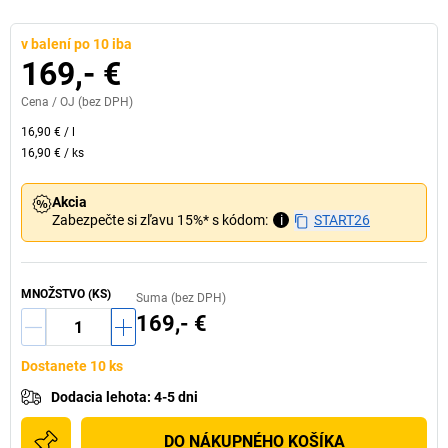
v balení po 10 iba
169,- €
Cena /
OJ
(bez DPH)
16,90 €
/
l
16,90 €
/
ks
Akcia
Zabezpečte si zľavu 15%* s kódom:
i
START26
MNOŽSTVO (KS)
Suma (bez DPH)
169,- €
Dostanete 10 ks
Dodacia lehota
:
4-5 dni
DO NÁKUPNÉHO KOŠÍKA