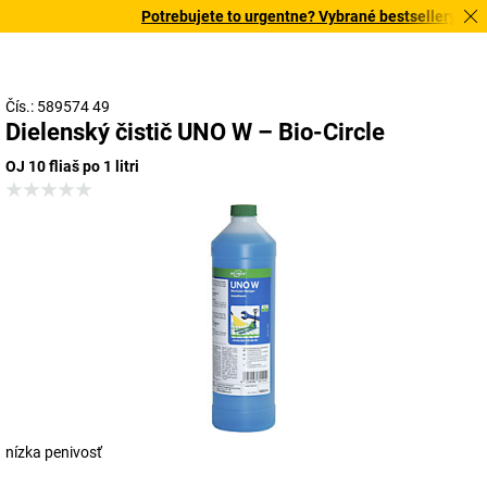
Potrebujete to urgentne? Vybrané bestsellery doru
Čís.: 589574 49
Dielenský čistič UNO W – Bio-Circle
OJ 10 fliaš po 1 litri
nízka penivosť