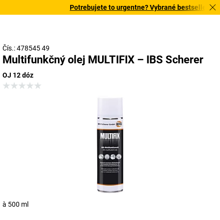
Potrebujete to urgentne? Vybrané bestsellery dor
Čís.: 478545 49
Multifunkčný olej MULTIFIX – IBS Scherer
OJ 12 dóz
à 500 ml