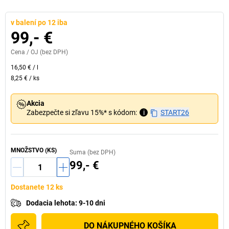
v balení po 12 iba
99,- €
Cena /
OJ
(bez DPH)
16,50 €
/
l
8,25 €
/
ks
Akcia
Zabezpečte si zľavu 15%* s kódom:
i
START26
MNOŽSTVO (KS)
Suma (bez DPH)
99,- €
Dostanete 12 ks
Dodacia lehota
:
9-10 dni
DO NÁKUPNÉHO KOŠÍKA