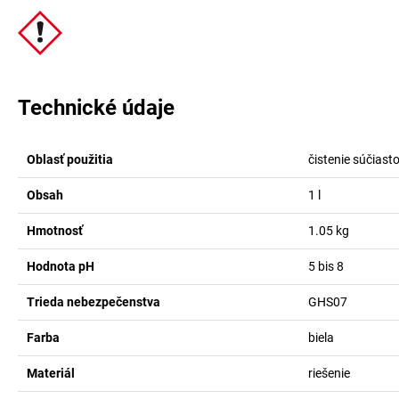
Technické údaje
Oblasť použitia
čistenie súčiast
Obsah
1
l
Hmotnosť
1.05
kg
Hodnota pH
5 bis 8
Trieda nebezpečenstva
GHS07
Farba
biela
Materiál
riešenie