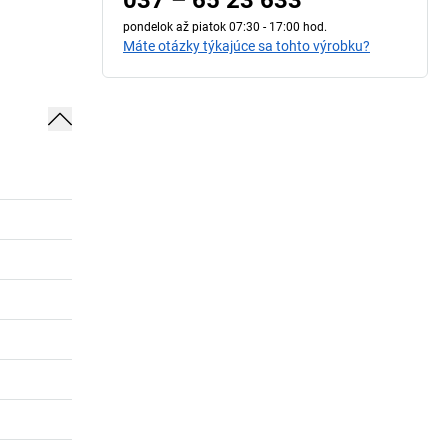
037 – 65 23 633
pondelok až piatok 07:30 - 17:00 hod.
Máte otázky týkajúce sa tohto výrobku?