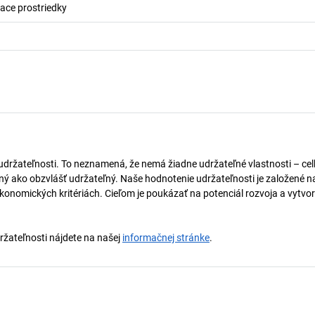
iace prostriedky
 udržateľnosti. To neznamená, že nemá žiadne udržateľné vlastnosti – ce
naný ako obzvlášť udržateľný. Naše hodnotenie udržateľnosti je založené n
onomických kritériách. Cieľom je poukázať na potenciál rozvoja a vytvor
držateľnosti nájdete na našej
informačnej stránke
.