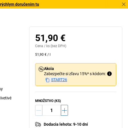
 rýchlym doručením tu
51,90 €
Cena /
ks
(bez DPH)
51,90 €
/
l
Akcia
Zabezpečte si zľavu 15%* s kódom:
i
START26
sy
ívetivé
MNOŽSTVO (KS)
Dodacia lehota
:
9-10 dni