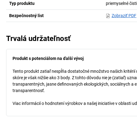
Typ produktu
priemyselné čist
Bezpečnostný list
Zobraziť PDF
Trvalá udržateľnosť
Produkt s potenciálom na ďalší vývoj
Tento produkt zatiaľ nespĺňa dostatočné množstvo našich kritérií
skóre je však nižšie ako 3 body. Z tohto dôvodu nie je (zatiaľ) uz
transparentných, jasne definovaných ekologických, sociálnych a ek
transparentnosť.
Viac informácií o hodnotení výrobkov a našej iniciatíve v oblasti u