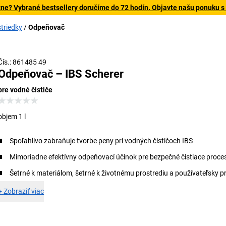
tne? Vybrané bestsellery doručíme do 72 hodín. Objavte našu ponuku s
striedky
Odpeňovač
Čís.: 861485 49
Odpeňovač – IBS Scherer
pre vodné čističe
objem 1 l
Spoľahlivo zabraňuje tvorbe peny pri vodných čističoch IBS
Mimoriadne efektívny odpeňovací účinok pre bezpečné čistiace proce
Šetrné k materiálom, šetrné k životnému prostrediu a používateľsky pr
+
Zobraziť viac