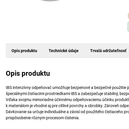
Opis produktu
Technické údaje
Trvalá udržateľnosť
Opis produktu
IBS intenzívny odpeňovač umožňuje bezpenové a bezpečné použitie pri 
špeciálnymi čistiacimi prostriedkami IBS a zabezpečuje stabilný, bezpo
Vďaka svojmu mimoriadne účinnému odpeňovaciemu účinku produkt efekt
k materiálom je vhodné aj pre citlivé povrchy a obrobky. Zároveň odp
Dávkovanie sa určuje individuálne a závisí od použitého čistiaceho pro
prispôsobenie rôznym procesom čistenia.