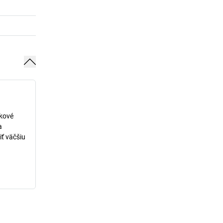
lkové
a
iť väčšiu