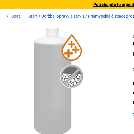
Potrebujete to urgen
Späť
Štart
Údržba, opravy a servis
Priemyselné čistiace pro