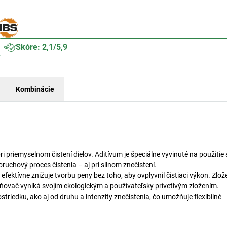
Skóre: 2,1/5,9
Kombinácie
priemyselnom čistení dielov. Aditívum je špeciálne vyvinuté na použitie
ruchový proces čistenia – aj pri silnom znečistení.
ívne znižuje tvorbu peny bez toho, aby ovplyvnil čistiaci výkon. Zlože
eňovač vyniká svojím ekologickým a používateľsky prívetivým zložením.
striedku, ako aj od druhu a intenzity znečistenia, čo umožňuje flexibilné