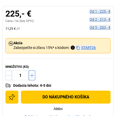
225,- €
Od
1
-
225,- €
Od
2
-
213,- €
Cena /
ks
(bez DPH)
Od
5
-
203,- €
11,25 €
/
l
Akcia
Zabezpečte si zľavu 15%* s kódom:
i
START26
MNOŽSTVO (KS)
Dodacia lehota
:
4-5 dni
DO NÁKUPNÉHO KOŠÍKA
Alebo