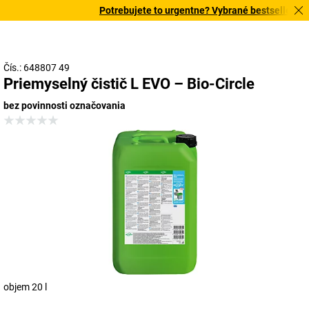
Potrebujete to urgentne? Vybrané bestsellery dor
Čís.: 648807 49
Priemyselný čistič L EVO – Bio-Circle
bez povinnosti označovania
objem 20 l