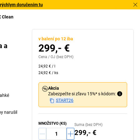
 rýchlym doručením tu
X Clean
v balení po 12 iba
a a
299,- €
Cena /
OJ
(bez DPH)
24,92 €
/
l
24,92 €
/
ks
Akcia
Zabezpečte si zľavu 15%* s kódom:
i
ľahké
START26
by narušil
MNOŽSTVO (KS)
Suma (bez DPH)
299,- €