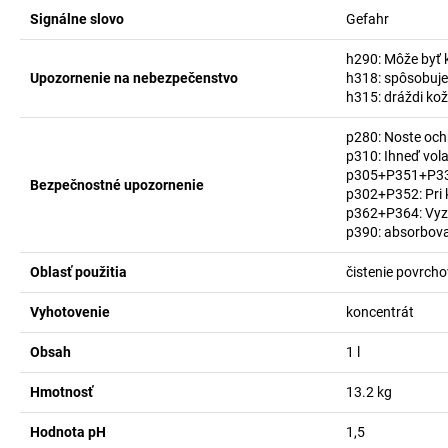
Signálne slovo
Gefahr
h290: Môže byť 
Upozornenie na nebezpečenstvo
h318: spôsobuje
h315: dráždi ko
p280: Noste och
p310: Ihneď v
p305+P351+P338:
Bezpečnostné upozornenie
p302+P352: Pri 
p362+P364: Vyzl
p390: absorbova
Oblasť použitia
čistenie povrcho
Vyhotovenie
koncentrát
Obsah
1
l
Hmotnosť
13.2
kg
Hodnota pH
1,5