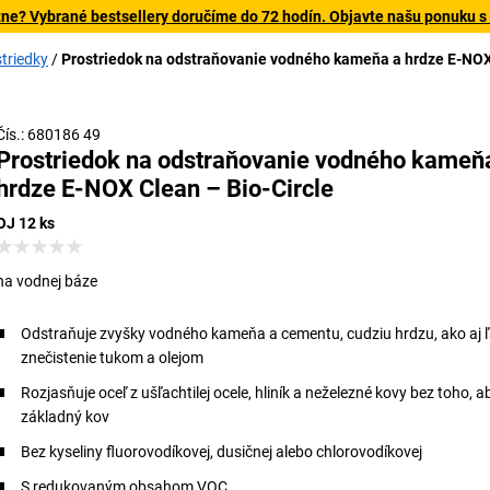
tne? Vybrané bestsellery doručíme do 72 hodín. Objavte našu ponuku s
striedky
Prostriedok na odstraňovanie vodného kameňa a hrdze E-NO
Čís.: 680186 49
Prostriedok na odstraňovanie vodného kameň
hrdze E-NOX Clean – Bio-Circle
OJ 12 ks
na vodnej báze
Odstraňuje zvyšky vodného kameňa a cementu, cudziu hrdzu, ako aj 
znečistenie tukom a olejom
Rozjasňuje oceľ z ušľachtilej ocele, hliník a neželezné kovy bez toho, a
základný kov
Bez kyseliny fluorovodíkovej, dusičnej alebo chlorovodíkovej
S redukovaným obsahom VOC