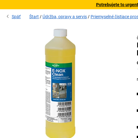
Potrebujete to urgen
Späť
Štart
Údržba, opravy a servis
Priemyselné čistiace pro