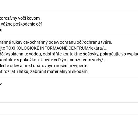
korozívny voči kovom
 vážne poškodenie očí
žu
ranné rukavice/ochranný odev/ochranu očí/ochranu tváre.
olajte TOXIKOLOGICKÉ INFORMAČNÉ CENTRUM/lekára/…
 Vypláchnite vodou, odstráňte kontaktné šošovky, pokračujte vo vypla
kontakte s pokožkou: Umyte veľkým množstvom vody/...
ečte odev a pred opätovným nosením vyperte.
ť rozliatu látku, zabrániť materiálnym škodám
v