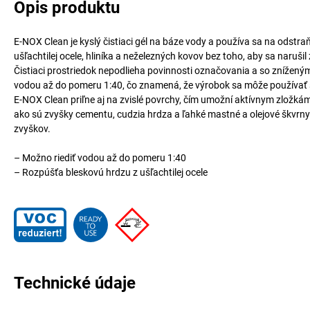
Opis produktu
E-NOX Clean je kyslý čistiaci gél na báze vody a používa sa na odstr
ušľachtilej ocele, hliníka a neželezných kovov bez toho, aby sa narušil
Čistiaci prostriedok nepodlieha povinnosti označovania a so zníženým
vodou až do pomeru 1:40, čo znamená, že výrobok sa môže používať šet
E-NOX Clean priľne aj na zvislé povrchy, čím umožní aktívnym zložkám
ako sú zvyšky cementu, cudzia hrdza a ľahké mastné a olejové škvrn
zvyškov.
– Možno riediť vodou až do pomeru 1:40
– Rozpúšťa bleskovú hrdzu z ušľachtilej ocele
Technické údaje