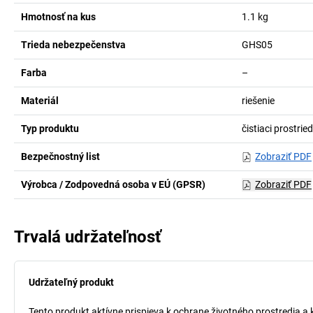
Hmotnosť na kus
1.1
kg
Trieda nebezpečenstva
GHS05
Farba
–
Materiál
riešenie
Typ produktu
čistiaci prostri
Bezpečnostný list
Zobraziť PDF
Výrobca / Zodpovedná osoba v EÚ (GPSR)
Zobraziť PDF
Trvalá udržateľnosť
Udržateľný produkt
Tento produkt aktívne prispieva k ochrane životného prostredia a 