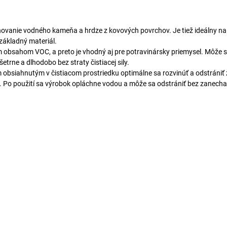
aňovanie vodného kameňa a hrdze z kovových povrchov. Je tiež ideálny na 
 základný materiál.
 obsahom VOC, a preto je vhodný aj pre potravinársky priemysel. Môže sa 
rne a dlhodobo bez straty čistiacej sily.
 obsiahnutým v čistiacom prostriedku optimálne sa rozvinúť a odstrániť 
y. Po použití sa výrobok opláchne vodou a môže sa odstrániť bez zanecha