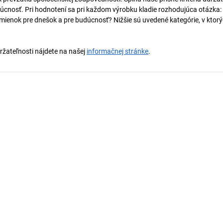
úcnosť. Pri hodnotení sa pri každom výrobku kladie rozhodujúca otázka:
mienok pre dnešok a pre budúcnosť? Nižšie sú uvedené kategórie, v ktorý
držateľnosti nájdete na našej
informačnej stránke
.