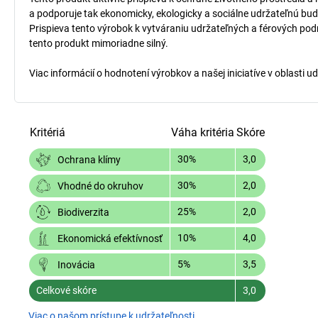
a podporuje tak ekonomicky, ekologicky a sociálne udržateľnú bud
Prispieva tento výrobok k vytváraniu udržateľných a férových pod
tento produkt mimoriadne silný.
Viac informácií o hodnotení výrobkov a našej iniciatíve v oblasti u
Kritériá
Váha kritéria
Skóre
30%
3,0
Ochrana klímy
30%
2,0
Vhodné do okruhov
25%
2,0
Biodiverzita
10%
4,0
Ekonomická efektívnosť
5%
3,5
Inovácia
Celkové skóre
3,0
Viac o našom prístupe k udržateľnosti