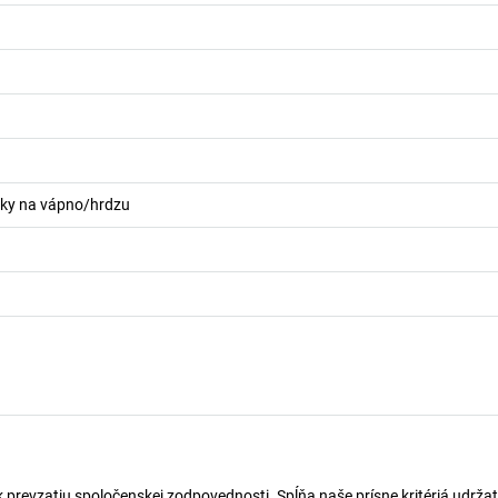
edky na vápno/hrdzu
k prevzatiu spoločenskej zodpovednosti. Spĺňa naše prísne kritériá udržat