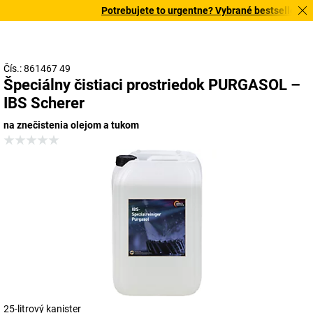
Potrebujete to urgentne? Vybrané bestsellery dor
Čís.: 861467 49
Špeciálny čistiaci prostriedok PURGASOL –
IBS Scherer
na znečistenia olejom a tukom
25-litrový kanister