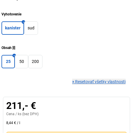
Vyhotovenie
kanister
sud
Obsah
[
l
]
25
50
200
×
Resetovať všetky vlastnosti
211,- €
Cena /
ks
(bez DPH)
8,44 €
/
l