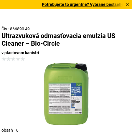
Potrebujete to urgentne? Vybrané bestsellery dor
Čís.: 866890 49
Ultrazvuková odmasťovacia emulzia US
Cleaner – Bio-Circle
v plastovom kanistri
obsah 10 l