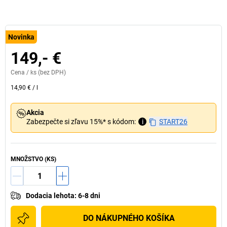
Novinka
149,- €
Cena /
ks
(bez DPH)
14,90 €
/
l
Akcia
Zabezpečte si zľavu 15%* s kódom:
i
START26
MNOŽSTVO (KS)
Dodacia lehota
:
6-8 dni
DO NÁKUPNÉHO KOŠÍKA