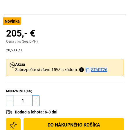
Novinka
205,- €
Cena /
ks
(bez DPH)
20,50 €
/
l
Akcia
Zabezpečte si zľavu 15%* s kódom:
i
START26
MNOŽSTVO (KS)
Dodacia lehota
:
6-8 dni
DO NÁKUPNÉHO KOŠÍKA