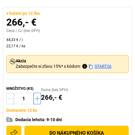
v balení po 12 iba
266,- €
Cena /
OJ
(bez DPH)
44,33 €
/
l
22,17 €
/
ks
Akcia
Zabezpečte si zľavu 15%* s kódom:
i
START26
MNOŽSTVO (KS)
Suma (bez DPH)
266,- €
Dostanete 12 ks
Dodacia lehota
:
9-10 dni
DO NÁKUPNÉHO KOŠÍKA