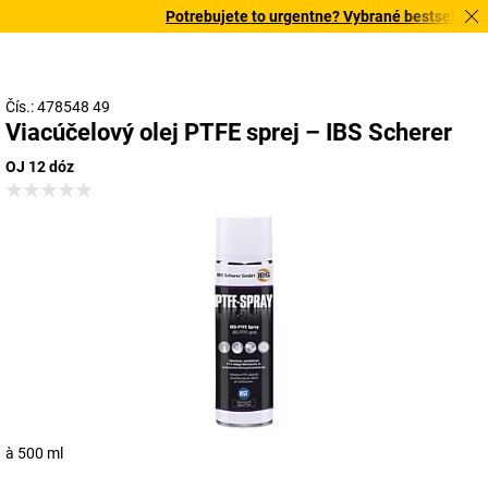
Potrebujete to urgentne? Vybrané bestsellery d
Čís.: 478548 49
Viacúčelový olej PTFE sprej – IBS Scherer
OJ 12 dóz
à 500 ml