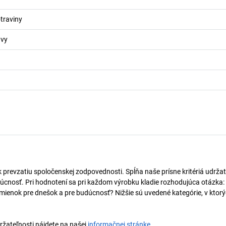
traviny
avy
k prevzatiu spoločenskej zodpovednosti. Spĺňa naše prísne kritériá udržat
úcnosť. Pri hodnotení sa pri každom výrobku kladie rozhodujúca otázka:
mienok pre dnešok a pre budúcnosť? Nižšie sú uvedené kategórie, v ktorý
držateľnosti nájdete na našej
informačnej stránke
.