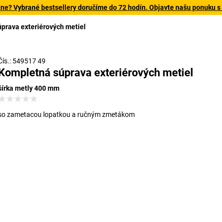
tne? Vybrané bestsellery doručíme do 72 hodín. Objavte našu ponuku s
prava exteriérových metiel
Čís.: 549517 49
Kompletná súprava exteriérových metiel
šírka metly 400 mm
so zametacou lopatkou a ručným zmetákom