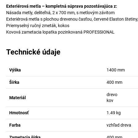
Exteriérová metla – kompletná súprava pozostávajúca z:
Násada metly, deliteľná, 2 x 700 mm, s metlovým závitom
Exteriérová metla s plochou drevenou časťou, červené Elaston štetiny
Priemyselný ručný zmeták, kokos
Kovová zametacia lopatka pozinkovaná PROFESSIONAL
Technické údaje
Výška
1400
mm
Šírka
400
mm
drevo
Materiál
kov
Hmotnosť
1.49
kg
Farba
vzhľad dreva
Zametacia šírka
400
mm