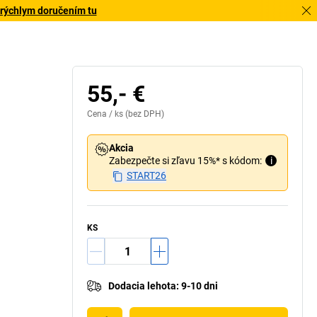
 rýchlym doručením tu
55,- €
Cena /
ks
(bez DPH)
Akcia
Zabezpečte si zľavu 15%* s kódom:
i
START26
KS
Dodacia lehota
:
9-10 dni