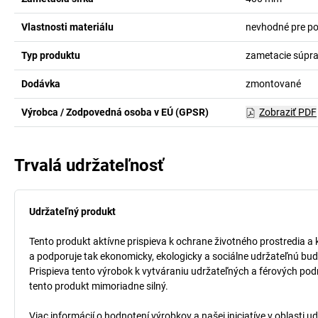
Vlastnosti materiálu
nevhodné pre po
Typ produktu
zametacie súpr
Dodávka
zmontované
Výrobca / Zodpovedná osoba v EÚ (GPSR)
Zobraziť PDF
Trvalá udržateľnosť
Udržateľný produkt
Tento produkt aktívne prispieva k ochrane životného prostredia a 
a podporuje tak ekonomicky, ekologicky a sociálne udržateľnú bud
Prispieva tento výrobok k vytváraniu udržateľných a férových pod
tento produkt mimoriadne silný.
Viac informácií o hodnotení výrobkov a našej iniciatíve v oblasti u