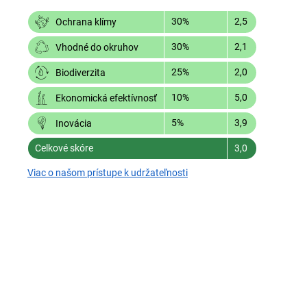
30%
2,5
Ochrana klímy
30%
2,1
Vhodné do okruhov
25%
2,0
Biodiverzita
10%
5,0
Ekonomická efektívnosť
5%
3,9
Inovácia
Celkové skóre
3,0
Viac o našom prístupe k udržateľnosti