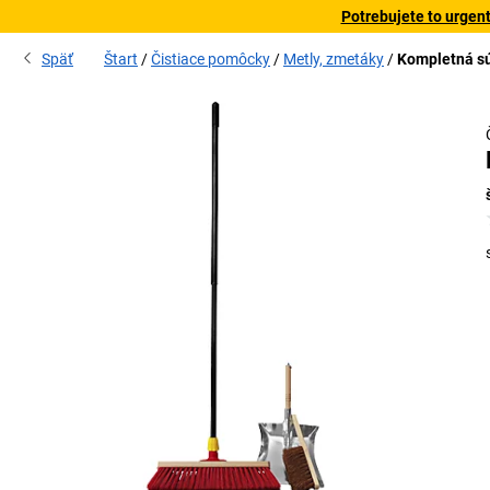
Potrebujete to urgen
Späť
Štart
Čistiace pomôcky
Metly, zmetáky
Kompletná sú