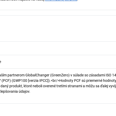
e
aším partnerom GlobalChanger (GreenZero) v súlade so zásadami ISO 1
7 (PCF) (GWP100 [verzia IPCC]).<br/>Hodnoty PCF sú priemerné hodnot
 daný produkt, ktoré neboli overené tretími stranami a môžu sa ďalej vyvíj
 zlepšovania údajov.