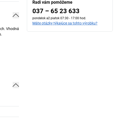
Radi vám pomôžeme
037 – 65 23 633
pondelok až piatok 07:30 - 17:00 hod.
Máte otázky týkajúce sa tohto výrobku?
lôch. Vhodná
b.