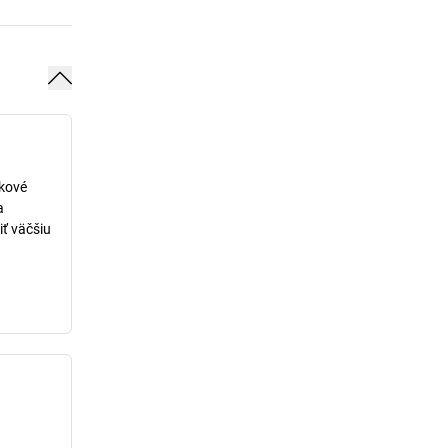
lkové
a
iť väčšiu