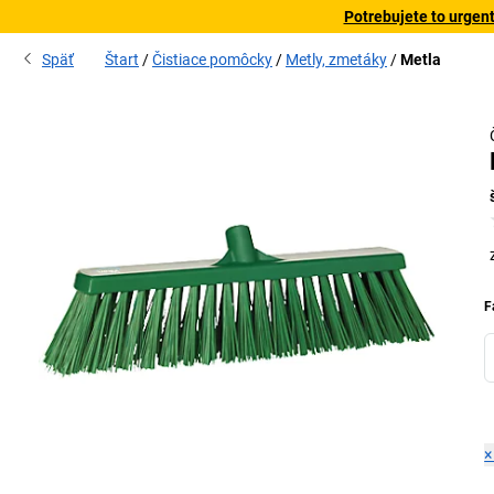
Potrebujete to urgen
Späť
Štart
Čistiace pomôcky
Metly, zmetáky
Metla
F