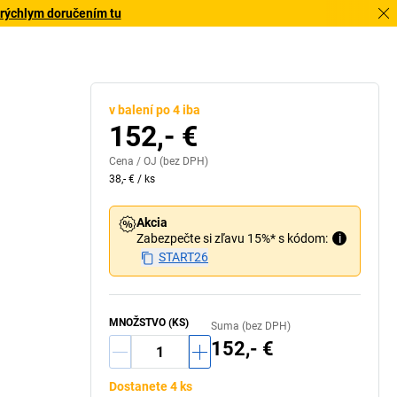
 rýchlym doručením tu
v balení po 4 iba
152,- €
Cena /
OJ
(bez DPH)
38,- €
/
ks
Akcia
Zabezpečte si zľavu 15%* s kódom:
i
START26
MNOŽSTVO (KS)
Suma (bez DPH)
152,- €
Dostanete 4 ks