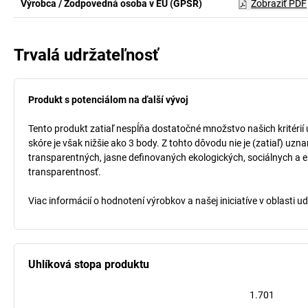
Výrobca / Zodpovedná osoba v EÚ (GPSR)
Zobraziť PDF
Trvalá udržateľnosť
Produkt s potenciálom na ďalší vývoj
Tento produkt zatiaľ nespĺňa dostatočné množstvo našich kritérií
skóre je však nižšie ako 3 body. Z tohto dôvodu nie je (zatiaľ) uz
transparentných, jasne definovaných ekologických, sociálnych a ek
transparentnosť.
Viac informácií o hodnotení výrobkov a našej iniciatíve v oblasti u
Uhlíková stopa produktu
1.701