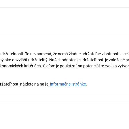
 udržateľnosti. To neznamená, že nemá žiadne udržateľné vlastnosti – ce
naný ako obzvlášť udržateľný. Naše hodnotenie udržateľnosti je založené n
onomických kritériách. Cieľom je poukázať na potenciál rozvoja a vytvor
držateľnosti nájdete na našej
informačnej stránke
.