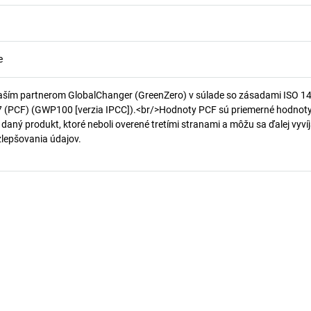
e
aším partnerom GlobalChanger (GreenZero) v súlade so zásadami ISO 1
7 (PCF) (GWP100 [verzia IPCC]).<br/>Hodnoty PCF sú priemerné hodnot
 daný produkt, ktoré neboli overené tretími stranami a môžu sa ďalej vyvíj
 zlepšovania údajov.