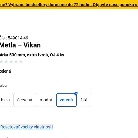
tne? Vybrané bestsellery doručíme do 72 hodín. Objavte našu ponuku s
Čís.: 549014 49
Metla – Vikan
šírka 530 mm, extra tvrdá, OJ 4 ks
zelená
arba
biela
červená
modrá
zelená
žltá
×
Resetovať všetky vlastnosti