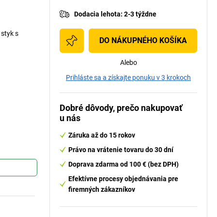
Dodacia lehota
:
2-3 týždne
styk s
DO NÁKUPNÉHO KOŠÍKA
Alebo
Prihláste sa a získajte ponuku v 3 krokoch
Dobré dôvody, prečo nakupovať
u nás
Záruka až do 15 rokov
Právo na vrátenie tovaru do 30 dní
Doprava zdarma od 100 € (bez DPH)
Efektívne procesy objednávania pre
firemných zákazníkov