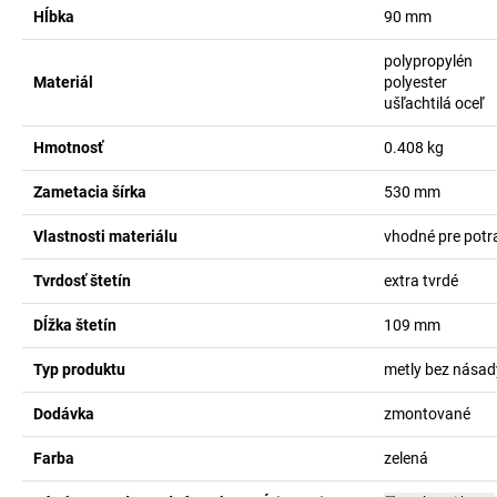
Hĺbka
90
mm
polypropylén
Materiál
polyester
ušľachtilá oceľ
Hmotnosť
0.408
kg
Zametacia šírka
530
mm
Vlastnosti materiálu
vhodné pre potr
Tvrdosť štetín
extra tvrdé
Dĺžka štetín
109
mm
Typ produktu
metly bez násad
Dodávka
zmontované
Farba
zelená