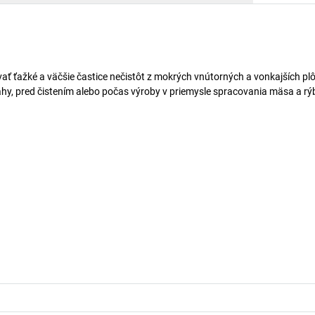
ť ťažké a väčšie častice nečistôt z mokrých vnútorných a vonkajších p
hy, pred čistením alebo počas výroby v priemysle spracovania mäsa a rý