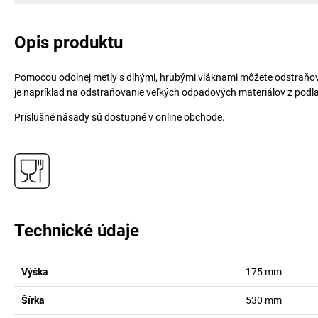
Opis produktu
Pomocou odolnej metly s dlhými, hrubými vláknami môžete odstraňova
je napríklad na odstraňovanie veľkých odpadových materiálov z podla
Príslušné násady sú dostupné v online obchode.
Technické údaje
Výška
175
mm
Šírka
530
mm