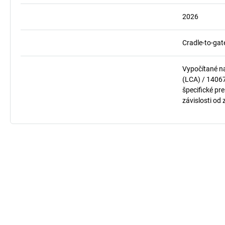
2026
Cradle-to-gat
Vypočítané n
(LCA) / 1406
špecifické pre
závislosti od