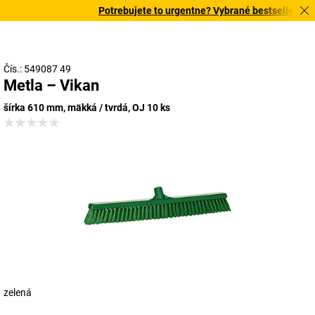
Potrebujete to urgentne? Vybrané bestsellery dor
Čís.: 549087 49
Metla – Vikan
šírka 610 mm, mäkká / tvrdá, OJ 10 ks
zelená