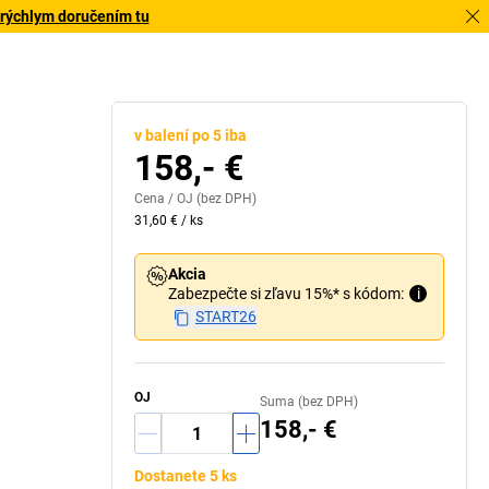
 rýchlym doručením tu
v balení po 5 iba
158,- €
Cena /
OJ
(bez DPH)
31,60 €
/
ks
Akcia
Zabezpečte si zľavu 15%* s kódom:
i
START26
OJ
Suma (bez DPH)
158,- €
Dostanete 5 ks