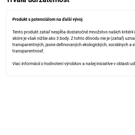
Produkt s potenciálom na ďalší vývoj
Tento produkt zatiaľ nespĺňa dostatočné množstvo našich kritérií
skóre je však nižšie ako 3 body. Z tohto dôvodu nie je (zatiaľ) uz
transparentných, jasne definovaných ekologických, sociálnych a ek
transparentnosť.
Viac informácií o hodnotení výrobkov a našej iniciatíve v oblasti u