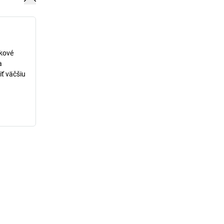
lkové
a
iť väčšiu