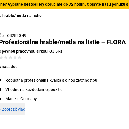
tne? Vybrané bestsellery doručíme do 72 hodín. Objavte našu ponuku s
 hrable/metla na lístie
Čís.: 682820 49
Profesionálne hrable/metla na lístie – FLORA
s pevnou pracovnou šírkou, OJ 5 ks
s násadou
Robustná profesionálna kvalita s dlhou životnosťou
Vhodné na každodenné použitie
Made in Germany
+
Zobraziť viac