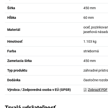
Šírka
450
mm
Hĺbka
60
mm
oceľ, pozinkova
Materiál
jaseňová násad
Hmotnosť
1.103
kg
Farba
strieborná
Zametacia šírka
450
mm
Typ produktu
záhradné prístro
Dodávka
čiastočne rozob
Výrobca / Zodpovedná osoba v EÚ (GPSR)
Zobraziť PDF
Trvalá udržateľnosť