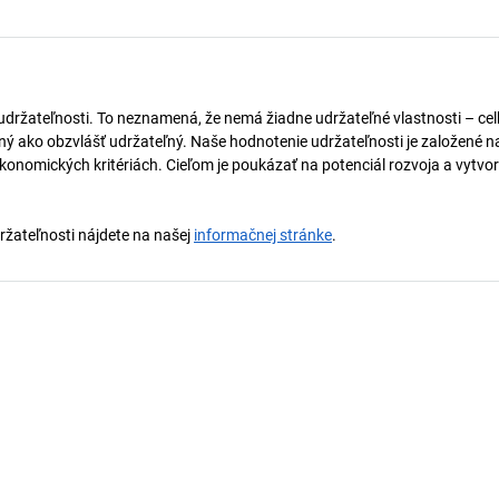
 udržateľnosti. To neznamená, že nemá žiadne udržateľné vlastnosti – ce
naný ako obzvlášť udržateľný. Naše hodnotenie udržateľnosti je založené n
onomických kritériách. Cieľom je poukázať na potenciál rozvoja a vytvor
držateľnosti nájdete na našej
informačnej stránke
.