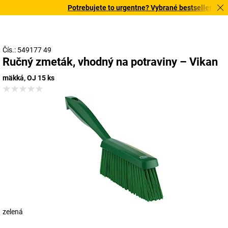
Potrebujete to urgentne? Vybrané bestsellery doruč
Čís.: 549177 49
Ručný zmeták, vhodný na potraviny – Vikan
mäkká, OJ 15 ks
zelená