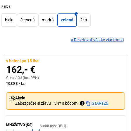
Farba
biela
červená
modrá
zelená
žltá
×
Resetovať všetky vlastnosti
v balení po 15 iba
162,- €
Cena /
OJ
(bez DPH)
10,80 €
/
ks
Akcia
Zabezpečte si zľavu 15%* s kódom:
i
START26
MNOŽSTVO (KS)
Suma (bez DPH)