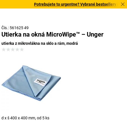
Potrebujete to urgentne? Vybrané bestsellery doručím
Čís.: 561625 49
Utierka na okná MicroWipe™ – Unger
utierka z mikrovlákna na sklo a rám, modrá
d x š 400 x 400 mm, od 5 ks