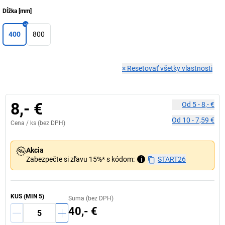
Dĺžka
[
mm
]
400
800
×
Resetovať všetky vlastnosti
8,- €
Od
5
-
8,- €
Od
10
-
7,59 €
Cena /
ks
(bez DPH)
Akcia
Zabezpečte si zľavu 15%* s kódom:
i
START26
KUS (MIN 5)
Suma (bez DPH)
40,- €