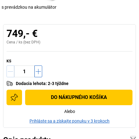
s prevádzkou na akumulátor
749,- €
Cena /
ks
(bez DPH)
KS
Dodacia lehota
:
2-3 týždne
DO NÁKUPNÉHO KOŠÍKA
Alebo
Prihláste sa a získajte ponuku v 3 krokoch