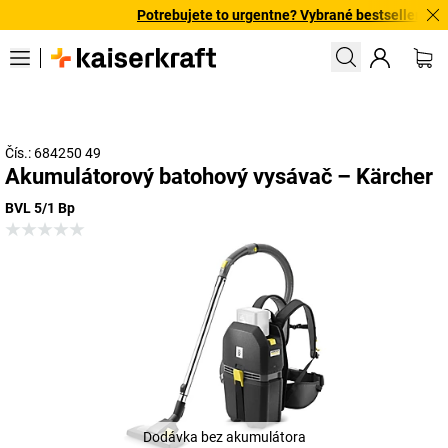
Potrebujete to urgentne? Vybrané bestsellery doru
Čís.: 684250 49
Akumulátorový batohový vysávač – Kärcher
BVL 5/1 Bp
Dodávka bez akumulátora