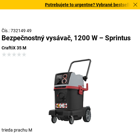
Potrebujete to urgentne? Vybrané bestsellery dor
Čís.: 732149 49
Bezpečnostný vysávač, 1200 W – Sprintus
CraftiX 35 M
trieda prachu M