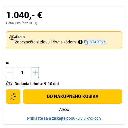
1.040,- €
Cena /
ks
(bez DPH)
Akcia
Zabezpečte si zľavu 15%* s kódom:
i
START26
KS
Dodacia lehota
:
9-10 dni
DO NÁKUPNÉHO KOŠÍKA
Alebo
Prihláste sa a získajte ponuku v 3 krokoch