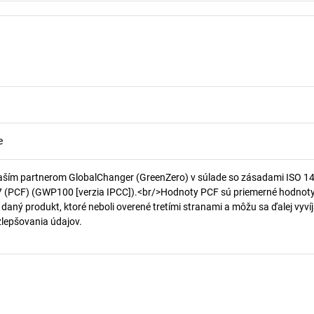
e
aším partnerom GlobalChanger (GreenZero) v súlade so zásadami ISO 1
7 (PCF) (GWP100 [verzia IPCC]).<br/>Hodnoty PCF sú priemerné hodnot
 daný produkt, ktoré neboli overené tretími stranami a môžu sa ďalej vyvíj
 zlepšovania údajov.