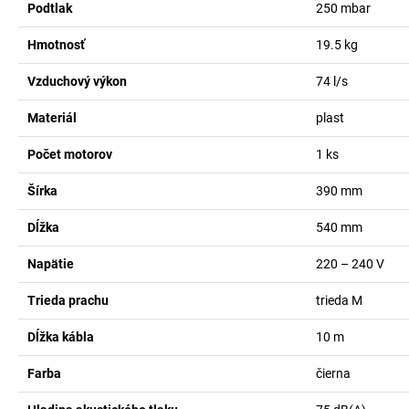
Podtlak
250
mbar
Hmotnosť
19.5
kg
Vzduchový výkon
74
l/s
Materiál
plast
Počet motorov
1
ks
Šírka
390
mm
Dĺžka
540
mm
Napätie
220 – 240
V
Trieda prachu
trieda M
Dĺžka kábla
10
m
Farba
čierna