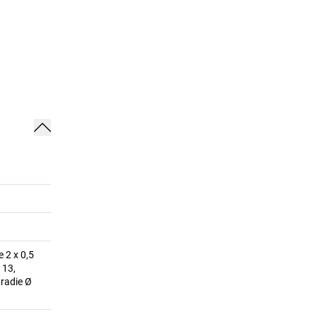
e 2 x 0,5
 13,
áradie Ø