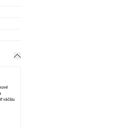
lkové
a
iť väčšiu