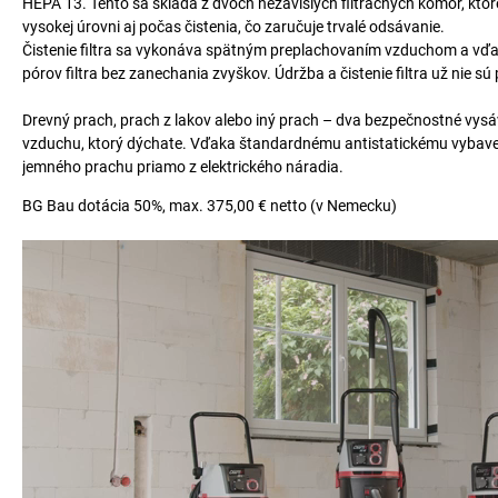
HEPA 13. Tento sa skladá z dvoch nezávislých filtračných komôr, ktoré
vysokej úrovni aj počas čistenia, čo zaručuje trvalé odsávanie.
Čistenie filtra sa vykonáva spätným preplachovaním vzduchom a vď
pórov filtra bez zanechania zvyškov. Údržba a čistenie filtra už nie sú
Drevný prach, prach z lakov alebo iný prach – dva bezpečnostné vysá
vzduchu, ktorý dýchate. Vďaka štandardnému antistatickému vybave
jemného prachu priamo z elektrického náradia.
BG Bau dotácia 50%, max. 375,00 € netto (v Nemecku)