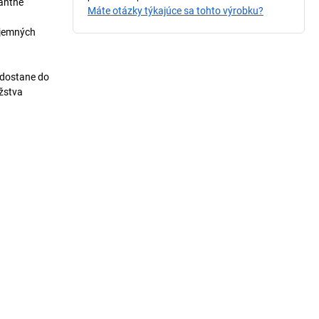
tantne
Máte otázky týkajúce sa tohto výrobku?
 jemných
 dostane do
žstva