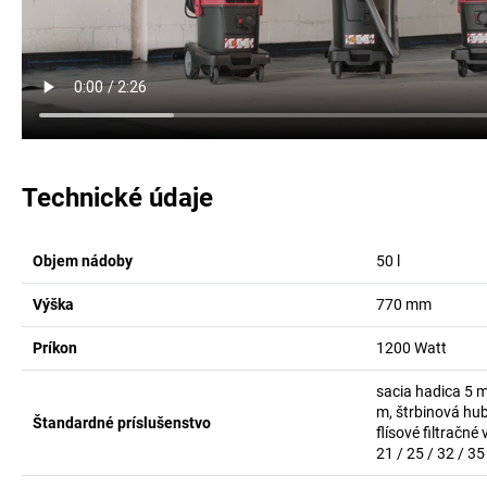
Technické údaje
Objem nádoby
50
l
Výška
770
mm
Príkon
1200
Watt
sacia hadica 5 m 
m, štrbinová hub
Štandardné príslušenstvo
flísové filtračn
21 / 25 / 32 / 3