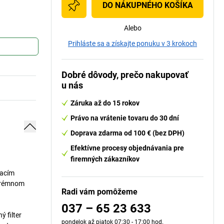
DO NÁKUPNÉHO KOŠÍKA
Alebo
Prihláste sa a získajte ponuku v 3 krokoch
Dobré dôvody, prečo nakupovať
u nás
Záruka až do 15 rokov
Právo na vrátenie tovaru do 30 dní
Doprava zdarma od 100 € (bez DPH)
Efektívne procesy objednávania pre
firemných zákazníkov
sacím
xtrémnom
Radi vám pomôžeme
037 – 65 23 633
 filter
pondelok až piatok 07:30 - 17:00 hod.