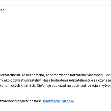
ače
 udržateľnosti. To neznamená, že nemá žiadne udržateľné vlastnosti – ce
naný ako obzvlášť udržateľný. Naše hodnotenie udržateľnosti je založené n
onomických kritériách. Cieľom je poukázať na potenciál rozvoja a vytvor
držateľnosti nájdete na našej
informačnej stránke
.