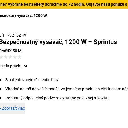
tne? Vybrané bestsellery doručíme do 72 hodín. Objavte našu ponuku s
ečnostný vysávač, 1200 W
Čís.: 732152 49
Bezpečnostný vysávač, 1200 W – Sprintus
CraftiX 50 M
trieda prachu M
S patentovaným čistením filtra
Vhodné najmä na veľké množstvo jemného prachu na elektrickom nár
Robustný odpojiteľný podvozok vrátane posuvnej rukoväti
+
Zobraziť viac