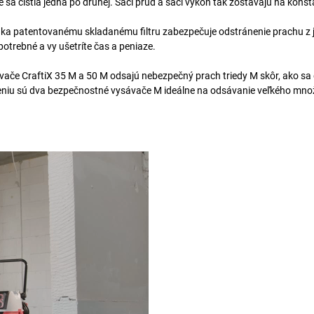
 sa čistia jedna po druhej. Sací prúd a sací výkon tak zostávajú na konš
aka patentovanému skladanému filtru zabezpečuje odstránenie prachu z
 potrebné a vy ušetríte čas a peniaze.
vače CraftiX 35 M a 50 M odsajú nebezpečný prach triedy M skôr, ako sa
niu sú dva bezpečnostné vysávače M ideálne na odsávanie veľkého mno