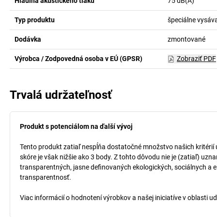
Hladina akustického tlaku
75
dB(A)
Typ produktu
špeciálne vysáv
Dodávka
zmontované
Výrobca / Zodpovedná osoba v EÚ (GPSR)
Zobraziť PDF
Trvalá udržateľnosť
Produkt s potenciálom na ďalší vývoj
Tento produkt zatiaľ nespĺňa dostatočné množstvo našich kritérií
skóre je však nižšie ako 3 body. Z tohto dôvodu nie je (zatiaľ) uz
transparentných, jasne definovaných ekologických, sociálnych a ek
transparentnosť.
Viac informácií o hodnotení výrobkov a našej iniciatíve v oblasti u