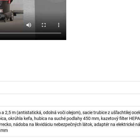
a 2,5 m (antistatická, odolná voči olejom), sacie trubice z ušľachtilej ocel
ica, okrúhla kefa, hubica na suché podlahy 450 mm, kazetový filter HEPA
é vrecko, nádoba na likvidáciu nebezpečných látok, adaptér na elektrické n
5 mm