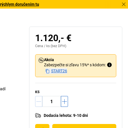
 rýchlym doručením tu
1.120,- €
Cena /
ks
(bez DPH)
Akcia
Zabezpečte si zľavu 15%* s kódom:
i
START26
adí
KS
Dodacia lehota
:
9-10 dni